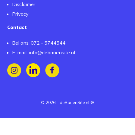
Disclaimer
Privacy
Contact
Bel ons: 072 - 5744544
E-mail:
info@debanensite.nl
Volg ons op Instagram
Volg ons op LinkedIn
Volg ons op Facebook
©
2026
-
deBanenSite.nl
®