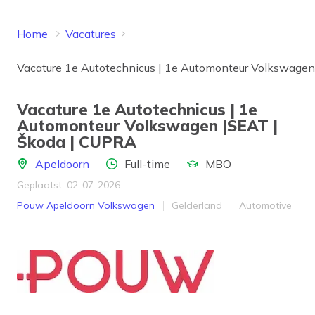
Home
Vacatures
Vacature 1e Autotechnicus | 1e Automonteur Volkswage
Vacature 1e Autotechnicus | 1e
Automonteur Volkswagen |SEAT |
Škoda | CUPRA
Locatie
Aantal uren
Opleidingsniveau
Apeldoorn
Full-time
MBO
Geplaatst: 02-07-2026
Bedrijf
Provincie
Werkveld
Pouw Apeldoorn Volkswagen
Gelderland
Automotive