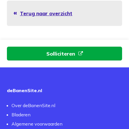
Terug naar overzicht
Aan de slag
Solliciteren
deBanenSite.nl
Over deBanenSite.nl
Bladeren
Algemene voorwaarden