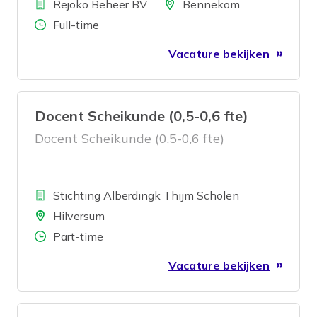
Bedrijf
Duitsland. Onze activiteiten variëren
Locatie
Rejoko Beheer BV
Bennekom
van ontwikkelen tot het beheren van en
Aantal uren
Full-time
beleggen in vastgoed. Wij zoeken een
Vacature bekijken
allround timmerman die van aanpakken
weet, van afwisseling houdt en er mede
voor zorgt dat de huurders van de
Docent Scheikunde (0,5-0,6 fte)
locaties tevreden zijn.
Docent Scheikunde (0,5-0,6 fte)
Bedrijf
Stichting Alberdingk Thijm Scholen
Locatie
Hilversum
Aantal uren
Part-time
Vacature bekijken