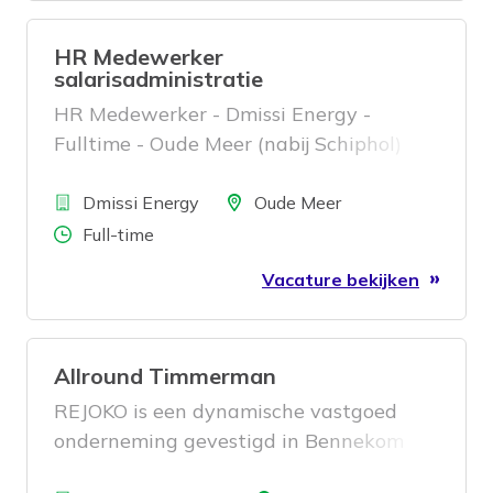
HR Medewerker
salarisadministratie
HR Medewerker - Dmissi Energy -
Fulltime - Oude Meer (nabij Schiphol)
Bedrijf
Locatie
Dmissi Energy
Oude Meer
Aantal uren
Full-time
Vacature bekijken
Allround Timmerman
REJOKO is een dynamische vastgoed
onderneming gevestigd in Bennekom
met diverse objecten in Nederland en