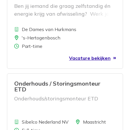
Ben jij iemand die graag zelfstandig én
energie krijg van afwisseling? Werk je
graag aan strak afgewerkte auto’s in
Bedrijf
een moderne (in de zomer gekoelde😊)
De Dames van Hurkmans
)werkplaats met vakbekwame collega’s?
Locatie
's-Hertogenbosch
Dan is deze functie vast iets voor jou!
Aantal uren
Part-time
Vacature bekijken
Onderhouds / Storingsmonteur
ETD
Onderhouds/storingsmonteur ETD
Bedrijf
Locatie
Sibelco Nederland NV
Maastricht
Aantal uren