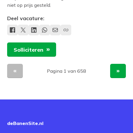
niet op prijs gesteld.
Deel vacature:
Solliciteren
Pagina 1 van 658
Vorige pagina
Volge
deBanenSite.nl