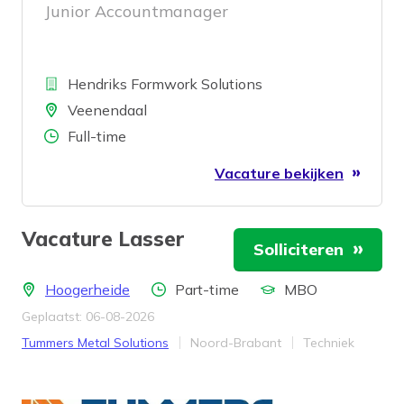
Junior Accountmanager
Bedrijf
Hendriks Formwork Solutions
Locatie
Veenendaal
Aantal uren
Full-time
Vacature bekijken
Vacature Lasser
Solliciteren
Locatie
Aantal uren
Opleidingsniveau
Hoogerheide
Part-time
MBO
Geplaatst: 06-08-2026
Bedrijf
Provincie
Werkveld
Tummers Metal Solutions
Noord-Brabant
Techniek