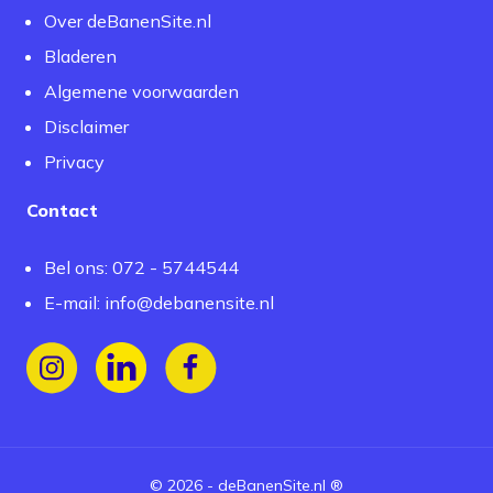
Over deBanenSite.nl
Bladeren
Algemene voorwaarden
Disclaimer
Privacy
Contact
Bel ons: 072 - 5744544
E-mail:
info@debanensite.nl
Volg ons op Instagram
Volg ons op LinkedIn
Volg ons op Facebook
©
2026
-
deBanenSite.nl
®