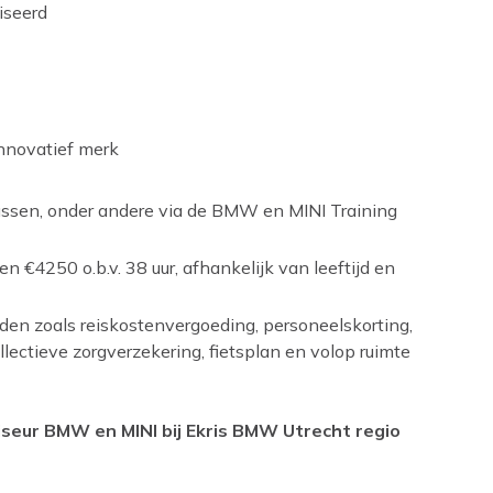
iseerd
nnovatief merk
sussen, onder andere via de BMW en MINI Training
 €4250 o.b.v. 38 uur, afhankelijk van leeftijd en
en zoals reiskostenvergoeding, personeelskorting,
lectieve zorgverzekering, fietsplan en volop ruimte
viseur BMW en MINI bij Ekris BMW Utrecht regio