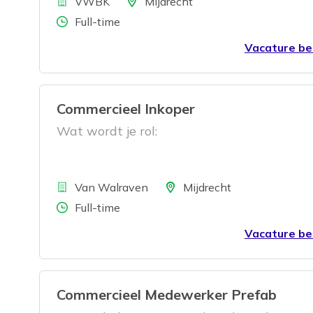
Bedrijf
vestiging in Mijdrecht werken we dagelijk
Locatie
VWBK
Mijdrecht
veilige en representatieve werkplekken vo
Aantal uren
Full-time
klanten door heel Nederland. En daar heb
Vacature be
jou voor nodig!
Commercieel Inkoper
Wat wordt je rol:
Bedrijf
Locatie
Van Walraven
Mijdrecht
Aantal uren
Full-time
Vacature be
Commercieel Medewerker Prefab