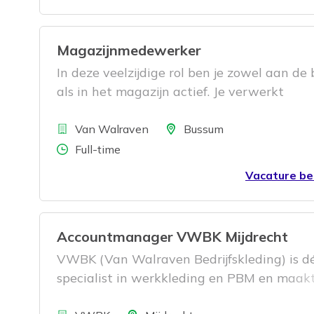
Magazijnmedewerker
In deze veelzijdige rol ben je zowel aan de 
als in het magazijn actief. Je verwerkt
binnenkomende goederen, zorgt voor een
Bedrijf
georganiseerde opslag en klaarmaakte
Locatie
Van Walraven
Bussum
bestellingen. Aan de balie beantwoord je 
Aantal uren
Full-time
van klanten, verwerk je bestellingen en bie
Vacature be
ondersteuning bij de verkoop. Ook help je a
met het tillen van zwaardere items en zorg
voor een nette en veilige werkomgeving. J
Accountmanager VWBK Mijdrecht
samen in een klein, hecht team.
VWBK (Van Walraven Bedrijfskleding) is d
specialist in werkkleding en PBM en maak
onderdeel uit van Van Walraven. Vanuit o