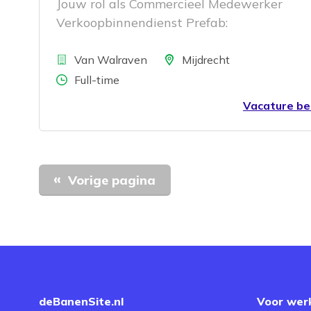
Jouw rol als Commercieel Medewerker
Verkoopbinnendienst Prefab:
Bedrijf
Locatie
Van Walraven
Mijdrecht
Aantal uren
Full-time
Vacature be
Vorige pagina
deBanenSite.nl
Voor wer