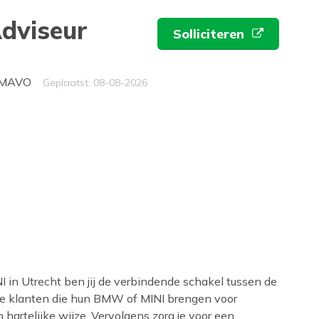
Adviseur
Solliciteren
eau
 MAVO
Geplaatst: 08-08-2026
I in Utrecht ben jij de verbindende schakel tussen de
nze klanten die hun BMW of MINI brengen voor
 hartelijke wijze. Vervolgens zorg je voor een