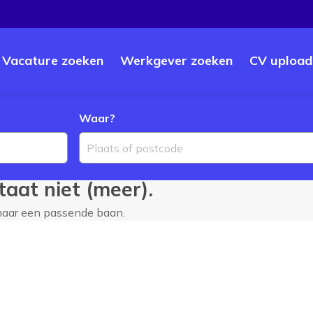
Vacature zoeken
Werkgever zoeken
CV upload
Waar?
Plaats of postcode
aat niet (meer).
 naar een passende baan.