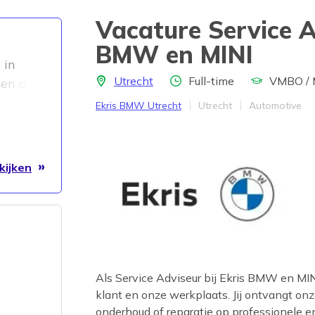
Vacature Service 
BMW en MINI
 in
Locatie
Aantal uren
Opleidingsniv
Utrecht
Full-time
VMBO /
sen de
e
Bedrijf
Provincie
Werkveld
Ekris BMW Utrecht
Utrecht
Automotive
r
n
kijken
een
 de
f haar
eden en
Als Service Adviseur bij Ekris BMW en MIN
klant en onze werkplaats. Jij ontvangt o
de
onderhoud of reparatie op professionele en