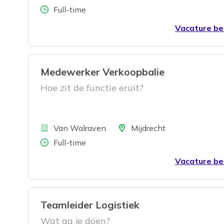
Aantal uren
Full-time
servicekwaliteit, zodat er mede door jouw
inspanningen een hoge mate van
Vacature be
klanttevredenheid binnen de vestiging hee
Medewerker Verkoopbalie
Hoe zit de functie eruit?
Bedrijf
Locatie
Van Walraven
Mijdrecht
Aantal uren
Full-time
Vacature be
Teamleider Logistiek
Wat ga je doen?