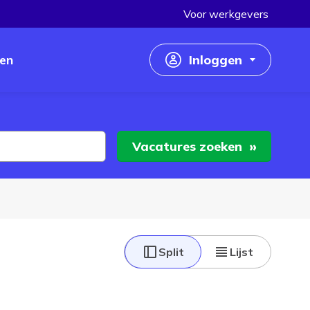
Voor werkgevers
en
Inloggen
Inloggen als werkzoekende
Inloggen als werkgever
Vacatures
zoeken
Split
Lijst