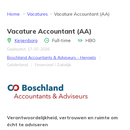
Home
Vacatures
Vacature Accountant (AA)
Vacature Accountant (AA)
Locatie
Aantal uren
Opleidingsniveau
Keijenborg
Full-time
HBO
Geplaatst: 17-07-2026
Bedrijf
Boschland Accountants & Adviseurs - Hengelo
Provincie
Werkveld
Gelderland
Financieel / Zakelijk
Verantwoordelijkheid, vertrouwen en ruimte om
écht te adviseren