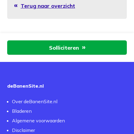
Terug naar overzicht
Aan de slag
Solliciteren
deBanenSite.nl
Over deBanenSite.nl
Bladeren
Algemene voorwaarden
Disclaimer