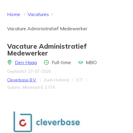
Home
Vacatures
Vacature Administratief Medewerker
Vacature Administratief
Medewerker
Locatie
Aantal uren
Opleidingsniveau
Den Haag
Full-time
MBO
Geplaatst: 27-07-2026
Bedrijf
Provincie
Werkveld
Cleverbase B.V.
Zuid-Holland
ICT
Salaris
Salaris: Minimaal € 2.774