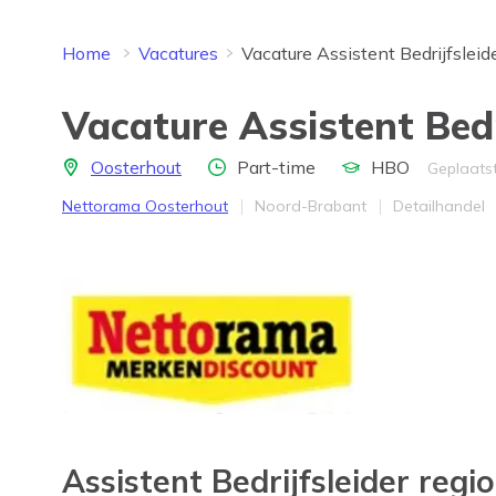
Home
Vacatures
Vacature Assistent Bedrijfsleid
Vacature Assistent Bedr
Locatie
Aantal uren
Opleidingsniveau
Oosterhout
Part-time
HBO
Geplaats
Bedrijf
Provincie
Werkveld
Nettorama Oosterhout
Noord-Brabant
Detailhandel
Assistent Bedrijfsleider reg