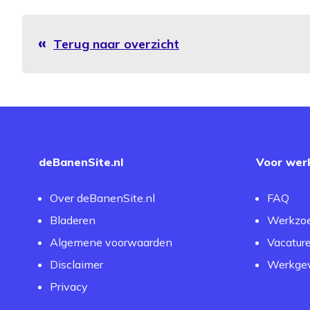
Terug naar overzicht
deBanenSite.nl
Voor wer
Over deBanenSite.nl
FAQ
Bladeren
Werkzo
Algemene voorwaarden
Vacatur
Disclaimer
Werkgev
Privacy