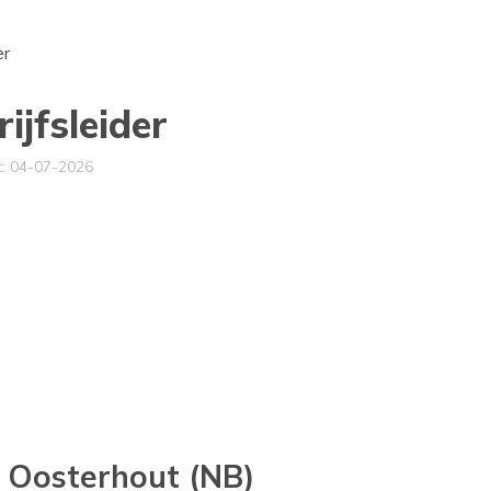
er
ijfsleider
t: 04-07-2026
io Oosterhout (NB)