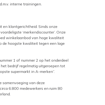
.m.v. interne trainingen.
it en klantgerichtheid. Sinds onze
 voordeligste ‘merkendiscounter’. Onze
 goed winkelaanbod van hoge kwaliteit
op de hoogste kwaliteit tegen een lage
 nummer 1 of nummer 2 op het onderdeel
 het bedrijf regelmatig uitgeroepen tot
oopste supermarkt in A-merken”.
 de samenvoeging van deze
 circa 6.800 medewerkers en ruim 80
rland.