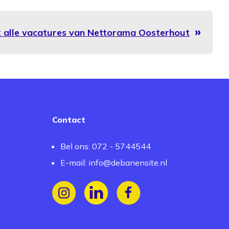
k alle vacatures van Nettorama Oosterhout
Contact
Bel ons: 072 - 5744544
E-mail:
info@debanensite.nl
Volg ons op Instagram
Volg ons op LinkedIn
Volg ons op Facebook