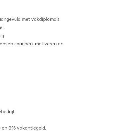
aangevuld met vakdiploma’s.
el.
ng.
 mensen coachen, motiveren en
bedrijf.
g en 8% vakantiegeld.