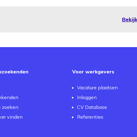
Bekij
kzoekenden
Voor werkgevers
Vacature plaatsen
ekenden
Inloggen
e zoeken
CV Database
er vinden
Referenties