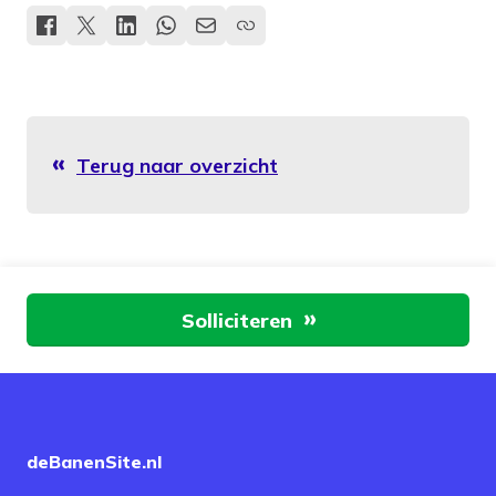
Terug naar overzicht
Aan de slag
Solliciteren
deBanenSite.nl