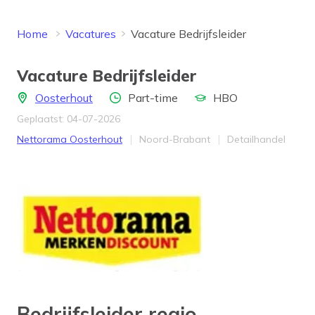
Home
Vacatures
Vacature Bedrijfsleider
Vacature Bedrijfsleider
Locatie
Aantal uren
Opleidingsniveau
Oosterhout
Part-time
HBO
Geplaatst: 04-07-2026
Bedrijf
Provincie
Werkveld
Nettorama Oosterhout
Noord-Brabant
Detailhandel
Bedrijfsleider regio