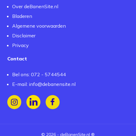
Over deBanenSite.nl
Bladeren
Algemene voorwaarden
Disclaimer
Privacy
Contact
Bel ons: 072 - 5744544
E-mail:
info@debanensite.nl
Volg ons op Instagram
Volg ons op LinkedIn
Volg ons op Facebook
©
2026
-
deBanenSite.nl
®