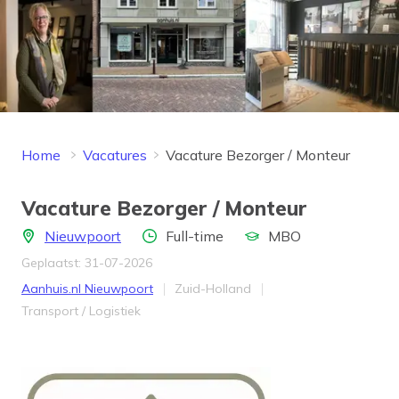
Home
Vacatures
Vacature Bezorger / Monteur
Vacature Bezorger / Monteur
Locatie
Aantal uren
Opleidingsniveau
Nieuwpoort
Full-time
MBO
Geplaatst: 31-07-2026
Bedrijf
Provincie
Aanhuis.nl Nieuwpoort
Zuid-Holland
Werkveld
Transport / Logistiek