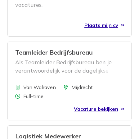
vacatures.
Plaats mijn cv
Teamleider Bedrijfsbureau
Als Teamleider Bedrijfsbureau ben je
verantwoordelijk voor de dagelijkse
aansturing van het team
Bedrijf
magazijnbeheer. Je zorgt ervoor dat de
Locatie
Van Walraven
Mijdrecht
voorraadadministratie klopt, processen
Aantal uren
Full-time
efficiënt verlopen en
Vacature bekijken
verbeterinitiatieven succesvol worden
doorgevoerd. Daarbij werk je nauw
samen met verschillende afdelingen
Logistiek Medewerker
binnen de organisatie en draag je actief