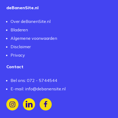
deBanenSite.nl
Over deBanenSite.nl
Bladeren
Algemene voorwaarden
Disclaimer
Privacy
Contact
Bel ons: 072 - 5744544
E-mail:
info@debanensite.nl
Volg ons op Instagram
Volg ons op LinkedIn
Volg ons op Facebook