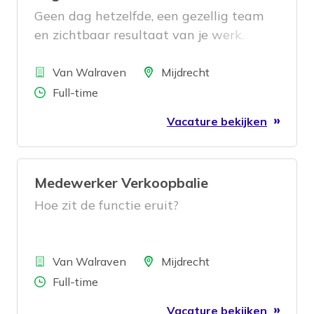
bij aan een toekomstbestendige
Geen dag hetzelfde, een gezellig team
logistieke operatie.
en zichtbaar resultaat van je werk.
Klinkt goed? Dan is deze functie iets
Bedrijf
voor jou.
Locatie
Van Walraven
Mijdrecht
Aantal uren
Full-time
Vacature bekijken
Medewerker Verkoopbalie
Hoe zit de functie eruit?
Bedrijf
Locatie
Van Walraven
Mijdrecht
Aantal uren
Full-time
Vacature bekijken