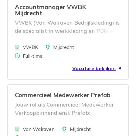
Accountmanager VWBK
Mijdrecht
VWBK (Van Walraven Bedrijfskleding) is
dé specialist in werkkleding en PBM en
maakt onderdeel uit van Van Walraven.
Bedrijf
Vanuit onze vestiging in Mijdrecht
Locatie
VWBK
Mijdrecht
werken we dagelijks aan veilige en
Aantal uren
Full-time
representatieve werkplekken voor
Vacature bekijken
klanten door heel Nederland. En daar
hebben we jou voor nodig!
Commercieel Medewerker Prefab
Jouw rol als Commercieel Medewerker
Verkoopbinnendienst Prefab:
Bedrijf
Locatie
Van Walraven
Mijdrecht