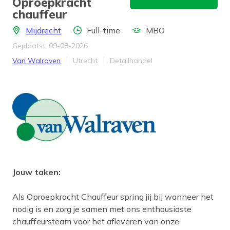
Oproepkracht
chauffeur
Locatie
Aantal uren
Opleidingsniveau
Mijdrecht
Full-time
MBO
Geplaatst: 09-08-2026
Bedrijf
Provincie
Werkveld
Van Walraven
Utrecht
Detailhandel
Jouw taken:
Als Oproepkracht Chauffeur spring jij bij wanneer het
nodig is en zorg je samen met ons enthousiaste
chauffeursteam voor het afleveren van onze