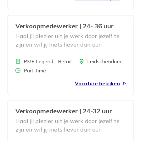
Verkoopmedewerker | 24- 36 uur
Haal jij plezier uit je werk door jezelf te
zijn en wil jij niets liever dan een
tevreden klant met een lach op het
Bedrijf
gezicht de winkel uit zien gaan? Dan
Locatie
PME Legend - Retail
Leidschendam
zoeken wij jou!
Aantal uren
Part-time
Vacature bekijken
Verkoopmedewerker | 24-32 uur
Haal jij plezier uit je werk door jezelf te
zijn en wil jij niets liever dan een
tevreden klant met een lach op het