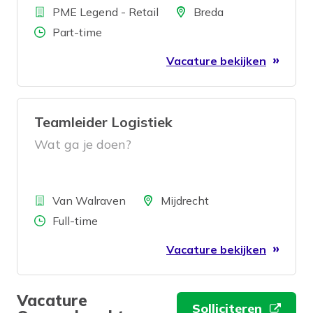
Bedrijf
gezicht de winkel uit zien gaan? Dan
Locatie
PME Legend - Retail
Breda
zoeken wij jou!
Aantal uren
Part-time
Vacature bekijken
Teamleider Logistiek
Wat ga je doen?
Bedrijf
Locatie
Van Walraven
Mijdrecht
Aantal uren
Full-time
Vacature bekijken
Vacature
Solliciteren