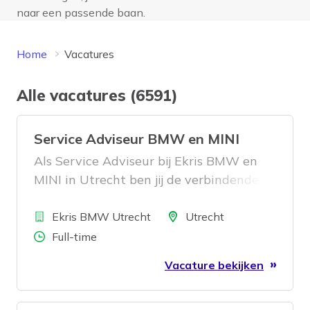
naar een passende baan.
Home
Vacatures
Alle vacatures (6591)
Service Adviseur BMW en MINI
Als Service Adviseur bij Ekris BMW en
MINI in Utrecht ben jij de verbindende
schakel tussen de klant en onze
Bedrijf
werkplaats. Jij ontvangt onze klanten
Locatie
Ekris BMW Utrecht
Utrecht
die hun BMW of MINI brengen voor
Aantal uren
Full-time
onderhoud of reparatie op professionele
Vacature bekijken
en hartelijke wijze. Vervolgens zorg je
voor een duidelijk reparatieadvies voor