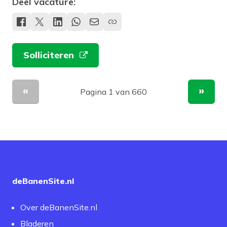
Deel vacature:
Solliciteren
Pagina 1 van 660
Vorige pagina
Volge
deBanenSite.nl
Over deBanenSite.nl
Bladeren