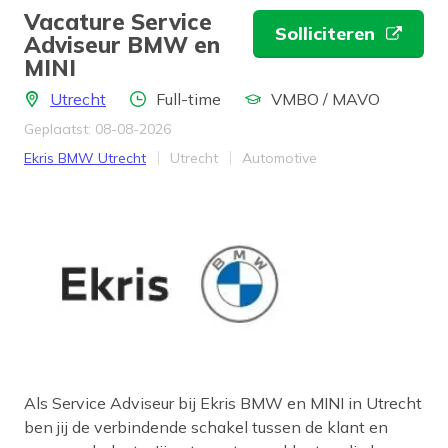
Vacature Service
Solliciteren
Adviseur BMW en
MINI
Locatie
Aantal uren
Opleidingsniveau
Utrecht
Full-time
VMBO / MAVO
Geplaatst: 08-08-2026
Bedrijf
Provincie
Werkveld
Ekris BMW Utrecht
Utrecht
Automotive
Als Service Adviseur bij Ekris BMW en MINI in Utrecht
ben jij de verbindende schakel tussen de klant en