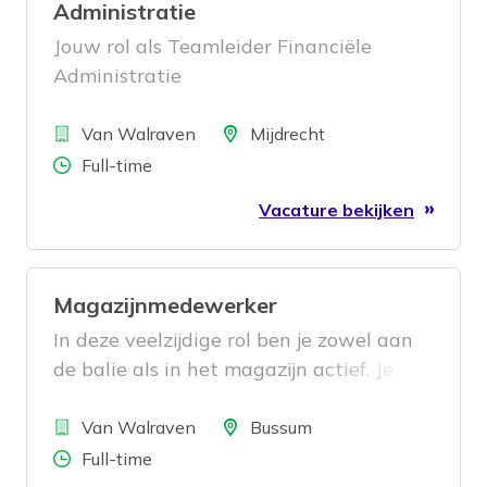
Administratie
Jouw rol als Teamleider Financiële
Administratie
Bedrijf
Locatie
Van Walraven
Mijdrecht
Aantal uren
Full-time
Vacature bekijken
Magazijnmedewerker
In deze veelzijdige rol ben je zowel aan
de balie als in het magazijn actief. Je
verwerkt binnenkomende goederen,
Bedrijf
zorgt voor een georganiseerde opslag en
Locatie
Van Walraven
Bussum
klaarmaakte bestellingen. Aan de balie
Aantal uren
Full-time
beantwoord je vragen van klanten,