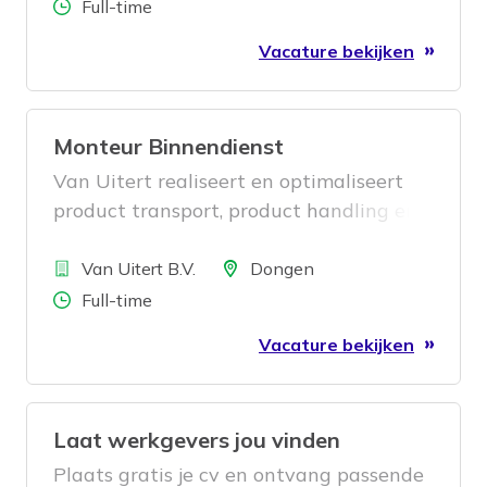
Aantal uren
Full-time
Vacature bekijken
Monteur Binnendienst
Van Uitert realiseert en optimaliseert
product transport, product handling en
complete lijnoplossingen. Alles wat nodig
Bedrijf
is om een productieproces efficiënt te
Locatie
Van Uitert B.V.
Dongen
laten verlopen. Wij maken de juiste
Aantal uren
Full-time
maatwerkoplossingen op het gebied van
Vacature bekijken
nieuwe verpakkingsvormen, flexibiliteit,
betrouwbaarheid, capaciteitsverhoging
of verbetering van het lijnrendement. Bij
Laat werkgevers jou vinden
ons kan de klant terecht voor een
totaalconcept: advies; ontwikkeling;
Plaats gratis je cv en ontvang passende