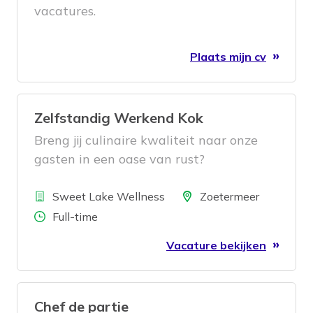
productie; assemblage; inbedrijfstelling
vacatures.
en onderhoud.
Plaats mijn cv
Zelfstandig Werkend Kok
Breng jij culinaire kwaliteit naar onze
gasten in een oase van rust?
Bedrijf
Locatie
Sweet Lake Wellness
Zoetermeer
Aantal uren
Full-time
Vacature bekijken
Chef de partie