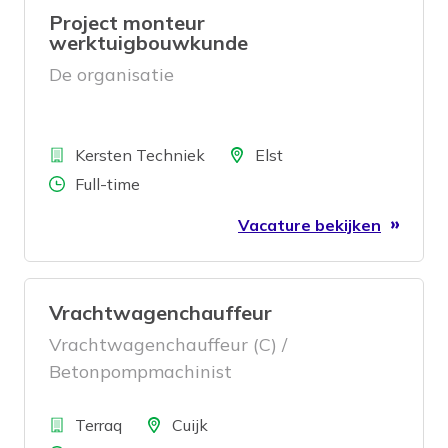
of verbetering van het lijnrendement. Bij
Project monteur
ons kan de klant terecht voor een
werktuigbouwkunde
totaalconcept: advies; ontwikkeling;
De organisatie
productie; assemblage; inbedrijfstelling
en onderhoud.
Bedrijf
Locatie
Kersten Techniek
Elst
Aantal uren
Full-time
Vacature bekijken
Vrachtwagenchauffeur
Vrachtwagenchauffeur (C) /
Betonpompmachinist
Bedrijf
Locatie
Terraq
Cuijk