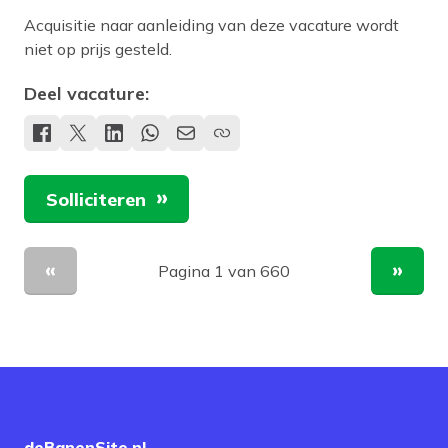
Acquisitie naar aanleiding van deze vacature wordt
niet op prijs gesteld.
Deel vacature:
Solliciteren
Pagina 1 van 660
Vorige pagina
Volge
deBanenSite.nl