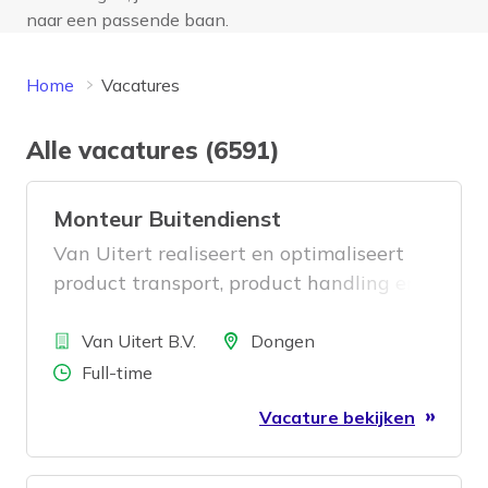
naar een passende baan.
Home
Vacatures
Alle vacatures (6591)
Monteur Buitendienst
Van Uitert realiseert en optimaliseert
product transport, product handling en
complete lijnoplossingen. Alles wat nodig
Bedrijf
is om een productieproces efficiënt te
Locatie
Van Uitert B.V.
Dongen
laten verlopen. Wij maken de juiste
Aantal uren
Full-time
maatwerkoplossingen op het gebied van
Vacature bekijken
nieuwe verpakkingsvormen, flexibiliteit,
betrouwbaarheid, capaciteitsverhoging