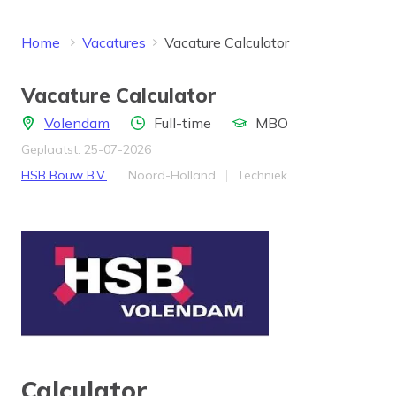
Home
Vacatures
Vacature Calculator
Vacature Calculator
Locatie
Aantal uren
Opleidingsniveau
Volendam
Full-time
MBO
Geplaatst: 25-07-2026
Bedrijf
Provincie
Werkveld
HSB Bouw B.V.
Noord-Holland
Techniek
Calculator