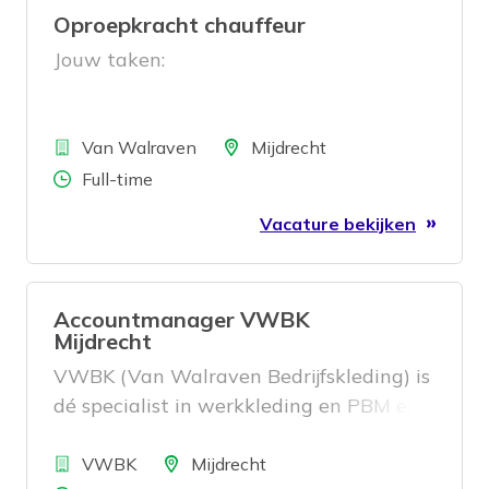
Oproepkracht chauffeur
Jouw taken:
Bedrijf
Locatie
Van Walraven
Mijdrecht
Aantal uren
Full-time
Vacature bekijken
Accountmanager VWBK
Mijdrecht
VWBK (Van Walraven Bedrijfskleding) is
dé specialist in werkkleding en PBM en
maakt onderdeel uit van Van Walraven.
Bedrijf
Vanuit onze vestiging in Mijdrecht
Locatie
VWBK
Mijdrecht