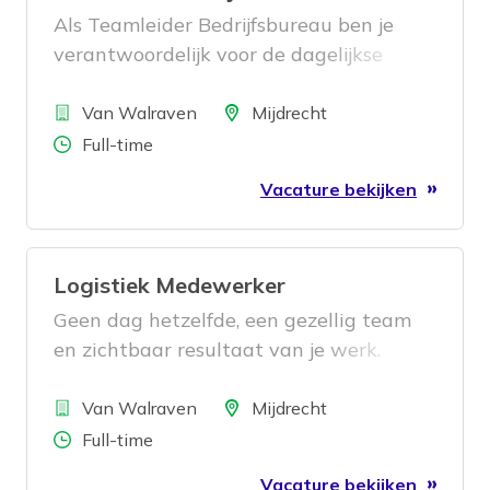
Als Teamleider Bedrijfsbureau ben je
verantwoordelijk voor de dagelijkse
aansturing van het team
Bedrijf
magazijnbeheer. Je zorgt ervoor dat de
Locatie
Van Walraven
Mijdrecht
voorraadadministratie klopt, processen
Aantal uren
Full-time
efficiënt verlopen en
Vacature bekijken
verbeterinitiatieven succesvol worden
doorgevoerd. Daarbij werk je nauw
samen met verschillende afdelingen
Logistiek Medewerker
binnen de organisatie en draag je actief
bij aan een toekomstbestendige
Geen dag hetzelfde, een gezellig team
logistieke operatie.
en zichtbaar resultaat van je werk.
Klinkt goed? Dan is deze functie iets
Bedrijf
voor jou.
Locatie
Van Walraven
Mijdrecht
Aantal uren
Full-time
Vacature bekijken