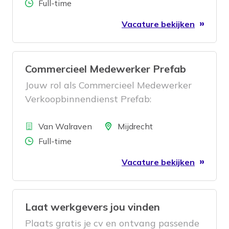
werken we dagelijks aan veilige en
Aantal uren
Full-time
representatieve werkplekken voor
Vacature bekijken
klanten door heel Nederland. En daar
hebben we jou voor nodig!
Commercieel Medewerker Prefab
Jouw rol als Commercieel Medewerker
Verkoopbinnendienst Prefab:
Bedrijf
Locatie
Van Walraven
Mijdrecht
Aantal uren
Full-time
Vacature bekijken
Laat werkgevers jou vinden
Plaats gratis je cv en ontvang passende