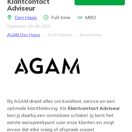
Klantcontact
Adviseur
Locatie
Aantal uren
Opleidingsniveau
Den Haag
Full-time
MBO
Geplaatst: 09-08-2026
Bedrijf
Provincie
Werkveld
AGAM Den Haag
Zuid-Holland
Automotive
Bij AGAM draait alles om kwaliteit, service en een
optimale klantbeleving. Als
Klantcontact Adviseur
ben jij daarbij een onmisbare schakel. Jij bent het
eerste aanspreekpunt voor onze klanten en zorgt
ervoor dat elke vraag of afspraak soepel,