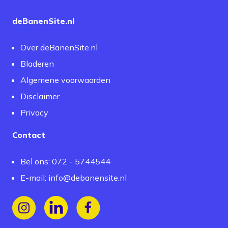
deBanenSite.nl
Over deBanenSite.nl
Bladeren
Algemene voorwaarden
Disclaimer
Privacy
Contact
Bel ons: 072 - 5744544
E-mail:
info@debanensite.nl
Volg ons op Instagram
Volg ons op LinkedIn
Volg ons op Facebook