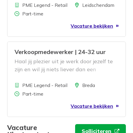
Bedrijf
gezicht de winkel uit zien gaan? Dan
Locatie
PME Legend - Retail
Leidschendam
zoeken wij jou!
Aantal uren
Part-time
Vacature bekijken
Verkoopmedewerker | 24-32 uur
Haal jij plezier uit je werk door jezelf te
zijn en wil jij niets liever dan een
tevreden klant met een lach op het
Bedrijf
gezicht de winkel uit zien gaan? Dan
Locatie
PME Legend - Retail
Breda
zoeken wij jou!
Aantal uren
Part-time
Vacature bekijken
Vacature
Solliciteren