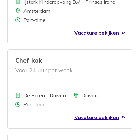
Bedrijf
IJsterk Kinderopvang B.V. - Prinses Irene
Locatie
Amsterdam
Aantal uren
Part-time
Vacature bekijken
Chef-kok
Voor 24 uur per week
Bedrijf
Locatie
De Beren - Duiven
Duiven
Aantal uren
Part-time
Vacature bekijken