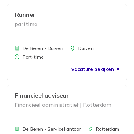
Runner
parttime
Bedrijf
Locatie
De Beren - Duiven
Duiven
Aantal uren
Part-time
Vacature bekijken
Financieel adviseur
Financieel administratief | Rotterdam
Bedrijf
Locatie
De Beren - Servicekantoor
Rotterdam