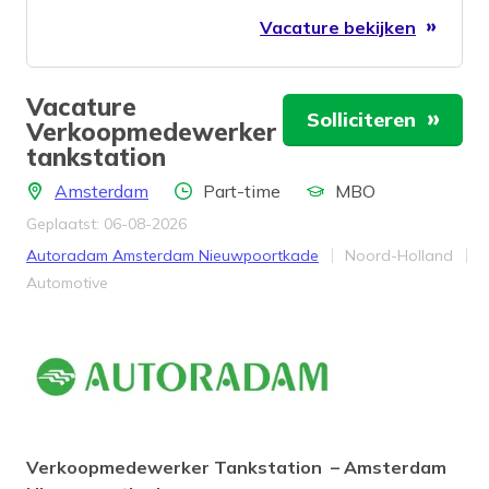
Vacature bekijken
Vacature
Solliciteren
Verkoopmedewerker
tankstation
Locatie
Aantal uren
Opleidingsniveau
Amsterdam
Part-time
MBO
Geplaatst: 06-08-2026
Bedrijf
Provincie
Autoradam Amsterdam Nieuwpoortkade
Noord-Holland
Werkveld
Automotive
Verkoopmedewerker Tankstation – Amsterdam