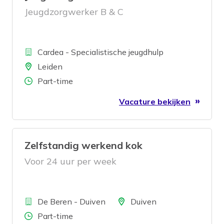
Jeugdzorgwerker B & C
Bedrijf
Cardea - Specialistische jeugdhulp
Locatie
Leiden
Aantal uren
Part-time
Vacature bekijken
Zelfstandig werkend kok
Voor 24 uur per week
Bedrijf
Locatie
De Beren - Duiven
Duiven
Aantal uren
Part-time