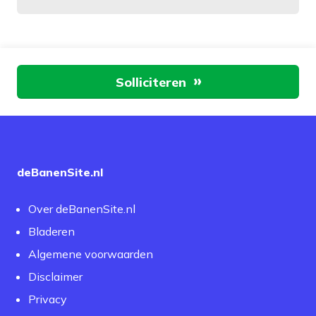
Aan de slag
Solliciteren
deBanenSite.nl
Over deBanenSite.nl
Bladeren
Algemene voorwaarden
Disclaimer
Privacy