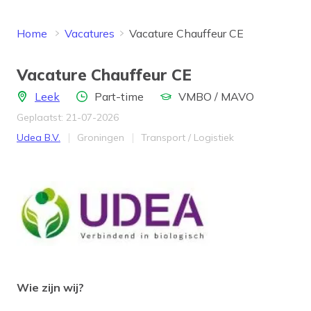
Home
Vacatures
Vacature Chauffeur CE
Vacature Chauffeur CE
Locatie
Aantal uren
Opleidingsniveau
Leek
Part-time
VMBO / MAVO
Geplaatst: 21-07-2026
Bedrijf
Provincie
Werkveld
Udea B.V.
Groningen
Transport / Logistiek
Wie zijn wij?