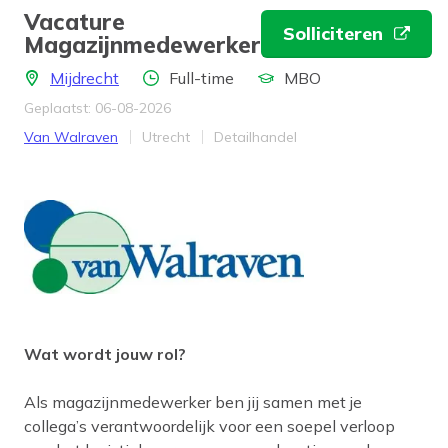
Vacature
Solliciteren
Magazijnmedewerker
Locatie
Aantal uren
Opleidingsniveau
Mijdrecht
Full-time
MBO
Geplaatst: 06-08-2026
Bedrijf
Provincie
Werkveld
Van Walraven
Utrecht
Detailhandel
Wat wordt jouw rol?
Als magazijnmedewerker ben jij samen met je
collega’s verantwoordelijk voor een soepel verloop