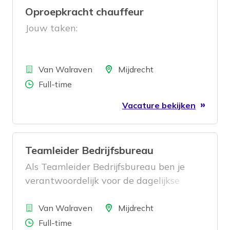
Oproepkracht chauffeur
Jouw taken:
Bedrijf
Locatie
Van Walraven
Mijdrecht
Aantal uren
Full-time
Vacature bekijken
Teamleider Bedrijfsbureau
Als Teamleider Bedrijfsbureau ben je
verantwoordelijk voor de dagelijkse
aansturing van het team
Bedrijf
magazijnbeheer. Je zorgt ervoor dat de
Locatie
Van Walraven
Mijdrecht
voorraadadministratie klopt, processen
Aantal uren
Full-time