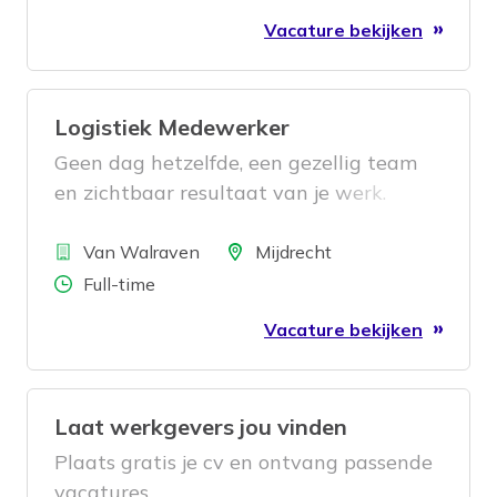
efficiënt verlopen en
Vacature bekijken
verbeterinitiatieven succesvol worden
doorgevoerd. Daarbij werk je nauw
samen met verschillende afdelingen
Logistiek Medewerker
binnen de organisatie en draag je actief
bij aan een toekomstbestendige
Geen dag hetzelfde, een gezellig team
logistieke operatie.
en zichtbaar resultaat van je werk.
Klinkt goed? Dan is deze functie iets
Bedrijf
voor jou.
Locatie
Van Walraven
Mijdrecht
Aantal uren
Full-time
Vacature bekijken
Laat werkgevers jou vinden
Plaats gratis je cv en ontvang passende
vacatures.