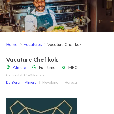
Home
Vacatures
Vacature Chef kok
Vacature Chef kok
Locatie
Aantal uren
Opleidingsniveau
Almere
Full-time
MBO
Geplaatst: 01-08-2026
Bedrijf
Provincie
Werkveld
De Beren - Almere
Flevoland
Horeca