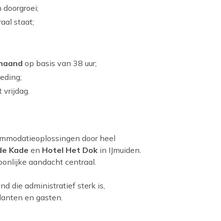
 doorgroei;
al staat;
r maand
op basis van 38 uur;
eding;
vrijdag.
ommodatieoplossingen door heel
de Kade
en
Hotel Het Dok
in IJmuiden.
oonlijke aandacht centraal.
d die administratief sterk is,
lanten en gasten.