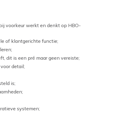
bij voorkeur werkt en denkt op HBO-
e of klantgerichte functie;
 leren;
t, dit is een pré maar geen vereiste;
oor detail;
teld is;
zaamheden;
ratieve systemen;