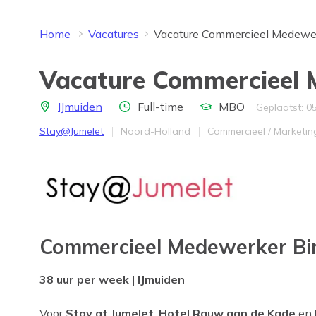
Home
Vacatures
Vacature Commercieel Medewe
Vacature Commercieel 
Locatie
Aantal uren
Opleidingsniveau
IJmuiden
Full-time
MBO
Geplaatst: 0
Bedrijf
Provincie
Werkveld
Stay@Jumelet
Noord-Holland
Commercieel / Marketin
Commercieel Medewerker Bi
38 uur per week | IJmuiden
Voor
Stay at Jumelet
,
Hotel Rauw aan de Kade
en