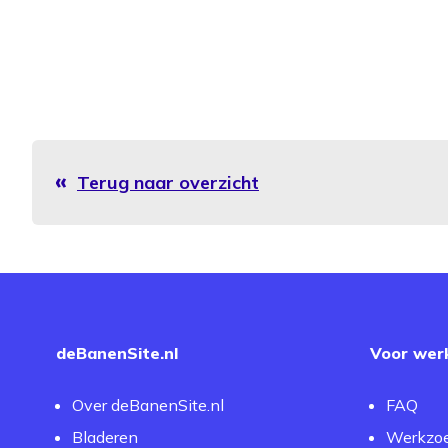
Terug naar overzicht
deBanenSite.nl
Voor wer
Over deBanenSite.nl
FAQ
Bladeren
Werkzo