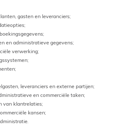
anten, gasten en leveranciers;
atieopties;
 boekingsgegevens;
en en administratieve gegevens;
ciële verwerking;
ngssystemen;
menten;
gasten, leveranciers en externe partijen;
ministratieve en commerciële taken;
 van klantrelaties;
commerciële kansen;
dministratie.