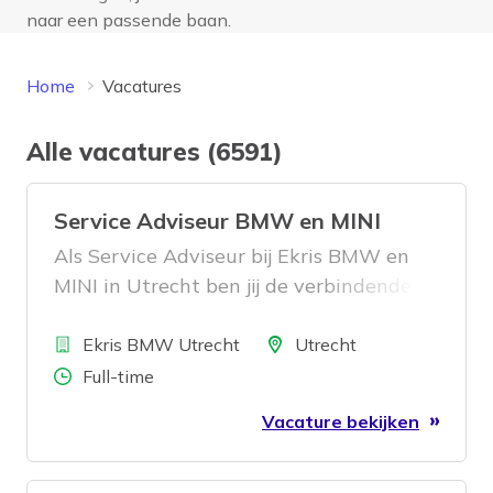
naar een passende baan.
Home
Vacatures
Alle vacatures (6591)
Service Adviseur BMW en MINI
Als Service Adviseur bij Ekris BMW en
MINI in Utrecht ben jij de verbindende
schakel tussen de klant en onze
Bedrijf
werkplaats. Jij ontvangt onze klanten
Locatie
Ekris BMW Utrecht
Utrecht
die hun BMW of MINI brengen voor
Aantal uren
Full-time
onderhoud of reparatie op professionele
Vacature bekijken
en hartelijke wijze. Vervolgens zorg je
voor een duidelijk reparatieadvies voor