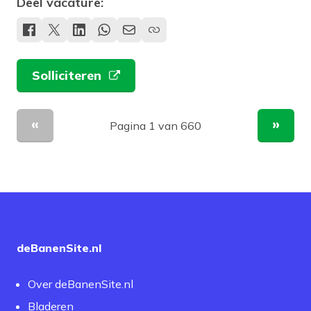
Deel vacature:
Solliciteren
Pagina 1 van 660
Vorige pagina
Volge
deBanenSite.nl
Over deBanenSite.nl
Bladeren