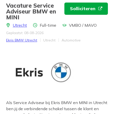
Vacature Service
Solliciteren
Adviseur BMW en
MINI
Locatie
Aantal uren
Opleidingsniveau
Utrecht
Full-time
VMBO / MAVO
Geplaatst: 08-08-2026
Bedrijf
Provincie
Werkveld
Ekris BMW Utrecht
Utrecht
Automotive
Als Service Adviseur bij Ekris BMW en MINI in Utrecht
ben jij de verbindende schakel tussen de klant en