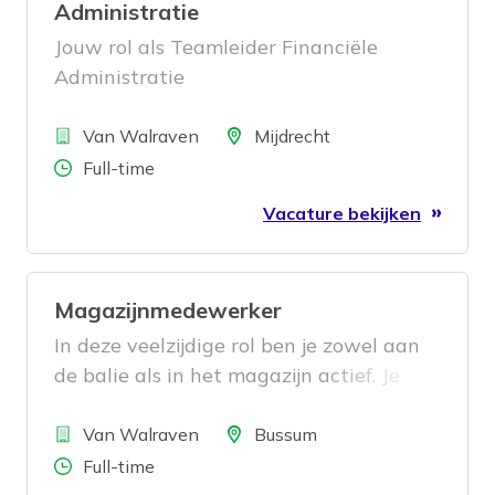
Administratie
Jouw rol als Teamleider Financiële
Administratie
Bedrijf
Locatie
Van Walraven
Mijdrecht
Aantal uren
Full-time
Vacature bekijken
Magazijnmedewerker
In deze veelzijdige rol ben je zowel aan
de balie als in het magazijn actief. Je
verwerkt binnenkomende goederen,
Bedrijf
zorgt voor een georganiseerde opslag en
Locatie
Van Walraven
Bussum
klaarmaakte bestellingen. Aan de balie
Aantal uren
Full-time
beantwoord je vragen van klanten,