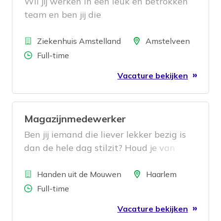
Wil jij werken in een leuk en betrokken
team en ben jij die
echocardiografist/hartfunctielaborant
Bedrijf
die
Locatie
Ziekenhuis Amstelland
Amstelveen
Aantal uren
Full-time
Vacature bekijken
Magazijnmedewerker
Ben jij iemand die liever lekker bezig is
dan de hele dag stilzit? Houd je van
aanpakken, werk je graag samen en
Bedrijf
vind je het belangrijk dat alles netjes en
Locatie
Handen uit de Mouwen
Haarlem
op tijd de deur uitgaat? Dan zoeken wij
Aantal uren
Full-time
jou.
Vacature bekijken