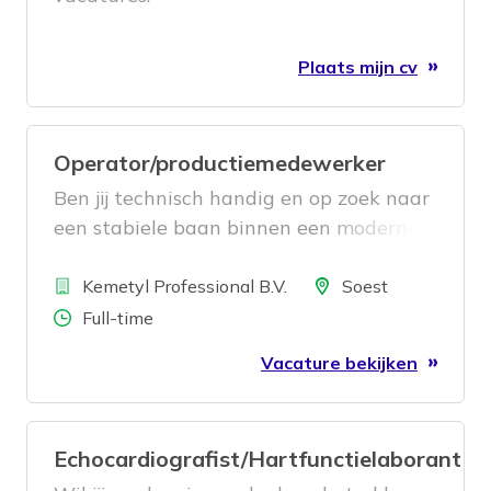
Plaats mijn cv
Operator/productiemedewerker
Ben jij technisch handig en op zoek naar
een stabiele baan binnen een moderne
productieomgeving? Dan is deze functie
Bedrijf
als Productiemedewerker in Soest iets
Locatie
Kemetyl Professional B.V.
Soest
voor jou!
Aantal uren
Full-time
Vacature bekijken
Echocardiografist/Hartfunctielaborant