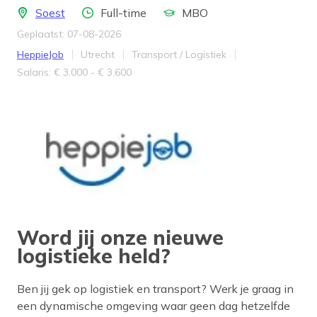
Locatie
Aantal uren
Opleidingsniveau
Soest
Full-time
MBO
Geplaatst: 07-08-2026
Bedrijf
Provincie
Werkveld
HeppieJob
Utrecht
Transport / Logistiek
Salaris
Salaris: € 3.000 - € 3.600
Word jij onze nieuwe
logistieke held?
Ben jij gek op logistiek en transport? Werk je graag in
een dynamische omgeving waar geen dag hetzelfde