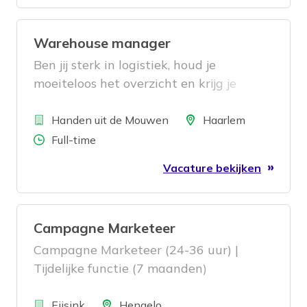
Warehouse manager
Ben jij sterk in logistiek, houd je
moeiteloos het overzicht en krijg je
energie van een warehouse dat op
Bedrijf
rolletjes loopt? Dan hebben wij een
Locatie
Handen uit de Mouwen
Haarlem
mooie functie voor je.
Aantal uren
Full-time
Vacature bekijken
Campagne Marketeer
Campagne Marketeer (24-36 uur) |
Tijdelijke functie (7 maanden)
Bedrijf
Locatie
Eijsink
Hengelo