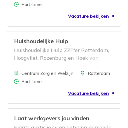
Aantal uren
Part-time
Vacature bekijken
Huishoudelijke Hulp
Huishoudelijke Hulp ZZP'er Rotterdam,
Hoogvliet, Rozenburg en Hoek van
Holland.
Bedrijf
Locatie
Centrum Zorg en Welzijn
Rotterdam
Aantal uren
Part-time
Vacature bekijken
Laat werkgevers jou vinden
Plaats gratis je cv en ontvang passende