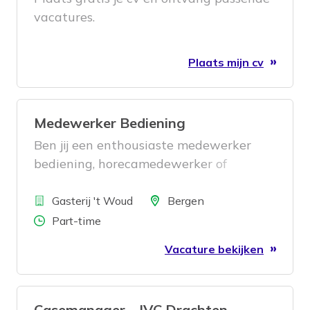
vacatures.
Plaats mijn cv
Medewerker Bediening
Ben jij een enthousiaste medewerker
bediening, horecamedewerker of
restaurantmedewerker en zoek je een
Bedrijf
gezellige baan in de horeca? Bij Gasterij
Locatie
Gasterij 't Woud
Bergen
’t Woud, tussen Bergen en Egmond, werk
Aantal uren
Part-time
je in een hecht team op een prachtige
Vacature bekijken
locatie waar gastvrijheid, lekker eten en
een ontspannen sfeer centraal staan.
Casemanager - JVC Drachten