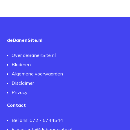
deBanenSite.nl
Over deBanenSite.nl
Bladeren
Algemene voorwaarden
Disclaimer
Privacy
Contact
Bel ons: 072 - 5744544
E-mail:
info@debanensite.nl