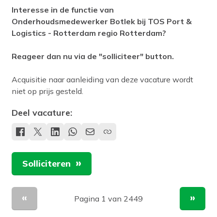
Interesse in de functie van
Onderhoudsmedewerker Botlek bij TOS Port &
Logistics - Rotterdam regio Rotterdam?
Reageer dan nu via de "solliciteer" button.
Acquisitie naar aanleiding van deze vacature wordt
niet op prijs gesteld.
Deel vacature:
Solliciteren
Pagina 1 van 2449
Vorige pagina
Volge