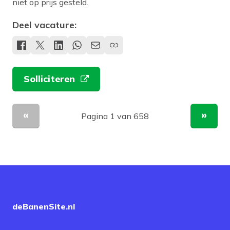
niet op prijs gesteld.
Deel vacature:
Solliciteren
Pagina 1 van 658
Vorige pagina
Volge
deBanenSite.nl