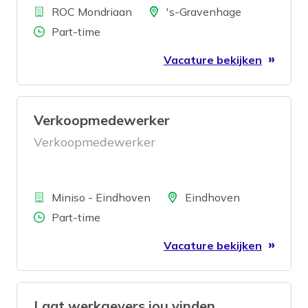
Bedrijf
Apothekersassistent inspireer jij de
Locatie
ROC Mondriaan
's-Gravenhage
zorgprofessionals van morgen met jouw
Aantal uren
Part-time
kennis, praktijkervaring en oprechte
Vacature bekijken
aandacht voor hun ontwikkeling.
Verkoopmedewerker
Verkoopmedewerker
Bedrijf
Locatie
Miniso - Eindhoven
Eindhoven
Aantal uren
Part-time
Vacature bekijken
Laat werkgevers jou vinden