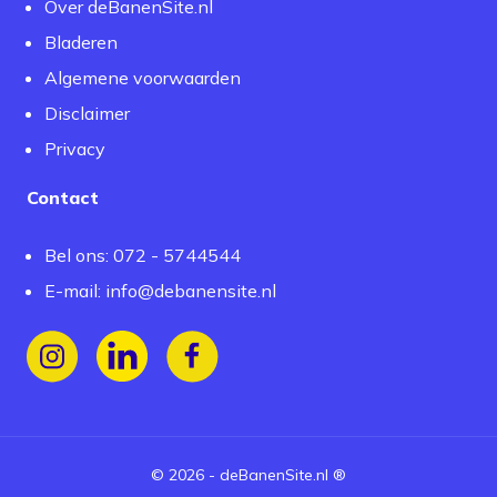
Over deBanenSite.nl
Bladeren
Algemene voorwaarden
Disclaimer
Privacy
Contact
Bel ons: 072 - 5744544
E-mail:
info@debanensite.nl
Volg ons op Instagram
Volg ons op LinkedIn
Volg ons op Facebook
©
2026
-
deBanenSite.nl
®