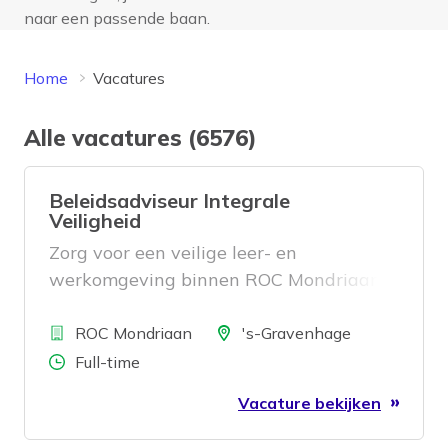
naar een passende baan.
Home
Vacatures
Alle vacatures (6576)
Beleidsadviseur Integrale
Veiligheid
Zorg voor een veilige leer- en
werkomgeving binnen ROC Mondriaan.
Als Beleidsadviseur Integrale Veiligheid
Bedrijf
stuur je op beleid, adviseer je
Locatie
ROC Mondriaan
's-Gravenhage
management en bestuur, coördineer je
Aantal uren
Full-time
crisismanagement en werk je samen met
Vacature bekijken
partners in de regio. Een functie met
impact én verantwoordelijkheid.