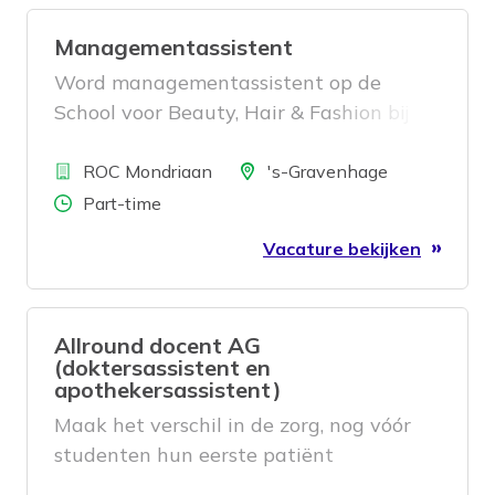
Managementassistent
Word managementassistent op de
School voor Beauty, Hair & Fashion bij
ROC Mondriaan en zorg voor strak
Bedrijf
georganiseerde ondersteuning. Jij houdt
Locatie
ROC Mondriaan
's-Gravenhage
de planning, acties en communicatie van
Aantal uren
Part-time
de schooldirecteur volledig onder
Vacature bekijken
controle. Solliciteer en maak impact
achter de schermen!
Allround docent AG
(doktersassistent en
apothekersassistent)
Maak het verschil in de zorg, nog vóór
studenten hun eerste patiënt
ontmoeten. Als Docent Dokters- en