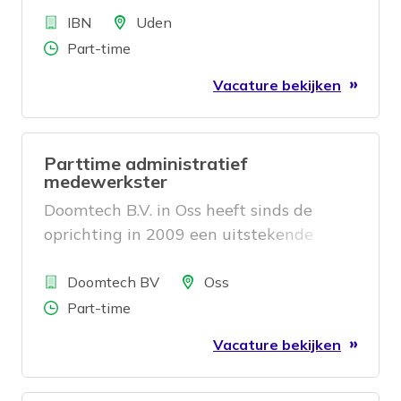
Bedrijf
Locatie
IBN
Uden
Aantal uren
Part-time
Vacature bekijken
Parttime administratief
medewerkster
Doomtech B.V. in Oss heeft sinds de
oprichting in 2009 een uitstekende
naam opgebouwd. Van digitale
Bedrijf
toegangscontrole tot het automatisch
Locatie
Doomtech BV
Oss
openen en sluiten van deuren; alles wat
Aantal uren
Part-time
aan een deur elektronisch gemaakt kán
Vacature bekijken
worden, dát maakt Doomtech. Voor
zowel grote als kleine opdrachtgevers