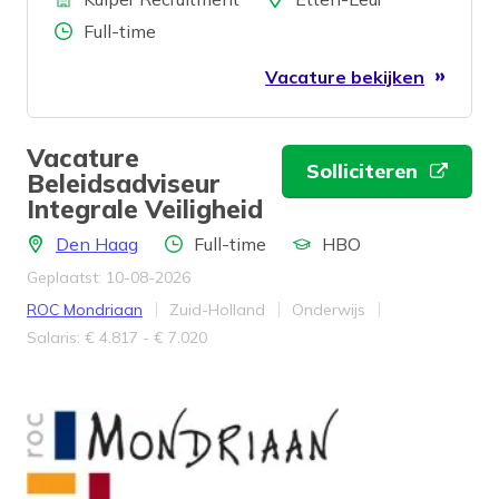
Aantal uren
Full-time
Vacature bekijken
Vacature
Solliciteren
Beleidsadviseur
Integrale Veiligheid
Locatie
Aantal uren
Opleidingsniveau
Den Haag
Full-time
HBO
Geplaatst: 10-08-2026
Bedrijf
Provincie
Werkveld
ROC Mondriaan
Zuid-Holland
Onderwijs
Salaris
Salaris: € 4.817 - € 7.020