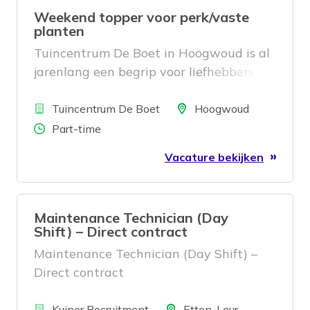
en met name in de regio Noordoost
Weekend topper voor perk/vaste
Brabant. Bij Doomtech denken we in
planten
oplossingen en gaan we vaak verder
Tuincentrum De Boet in Hoogwoud is al
dan wat de klant van ons vraagt. Een
jarenlang een begrip voor liefhebbers
hecht team van fijne collega’s werkt,
van tuin, sfeer en interieur. Wij zijn een
vanuit de nieuwe locatie aan de
Bedrijf
eigentijds, verrassend en uniek
Locatie
Tuincentrum De Boet
Hoogwoud
Maaskade in Oss, samen aan slimme
familiebedrijf waar klantvriendelijkheid
Aantal uren
Part-time
digitale toepassingen.
en beleving centraal staan.
Vacature bekijken
Maintenance Technician (Day
Shift) – Direct contract
Maintenance Technician (Day Shift) –
Direct contract
Bedrijf
Locatie
Kuiper Recruitment
Etten-Leur