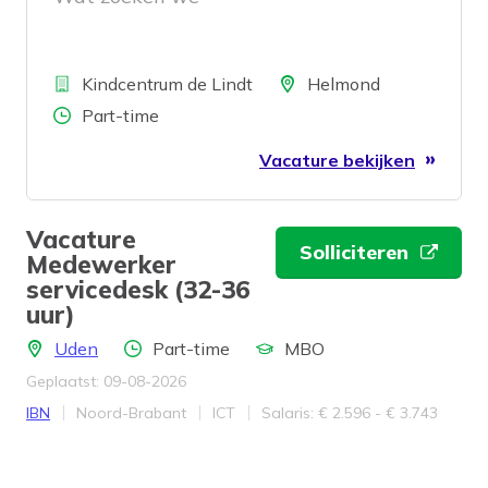
Bedrijf
Locatie
Kindcentrum de Lindt
Helmond
Aantal uren
Part-time
Vacature bekijken
Vacature
Solliciteren
Medewerker
servicedesk (32-36
uur)
Locatie
Aantal uren
Opleidingsniveau
Uden
Part-time
MBO
Geplaatst: 09-08-2026
Bedrijf
Provincie
Werkveld
Salaris
IBN
Noord-Brabant
ICT
Salaris: € 2.596 - € 3.743