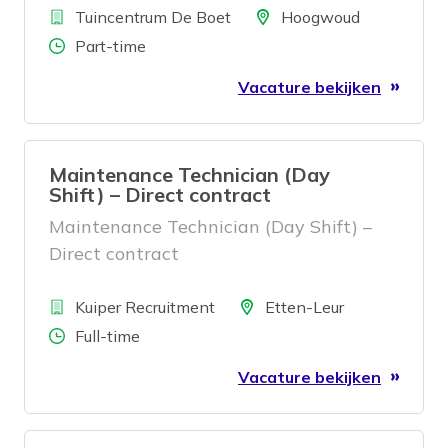
Bedrijf
eigentijds, verrassend en uniek
Locatie
Tuincentrum De Boet
Hoogwoud
Maaskade in Oss, samen aan slimme
familiebedrijf waar klantvriendelijkheid
Aantal uren
Part-time
digitale toepassingen.
en beleving centraal staan.
Vacature bekijken
Maintenance Technician (Day
Shift) – Direct contract
Maintenance Technician (Day Shift) –
Direct contract
Bedrijf
Locatie
Kuiper Recruitment
Etten-Leur
Aantal uren
Full-time
Vacature bekijken