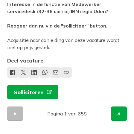
Interesse in de functie van Medewerker
servicedesk (32-36 uur) bij IBN regio Uden?
Reageer dan nu via de "solliciteer" button.
Acquisitie naar aanleiding van deze vacature wordt
niet op prijs gesteld.
Deel vacature:
Solliciteren
Pagina 1 van 658
Vorige pagina
Volge