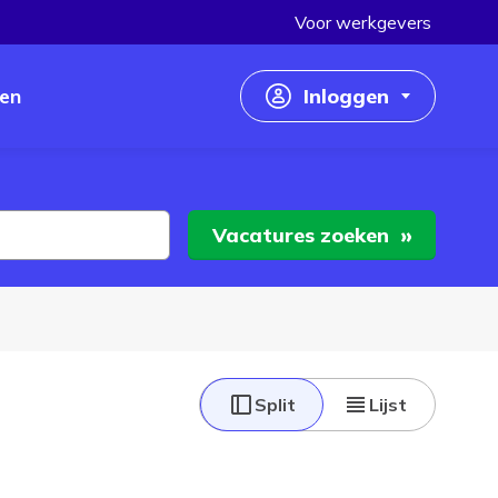
Voor werkgevers
en
Inloggen
Inloggen als werkzoekende
Inloggen als werkgever
Vacatures
zoeken
Split
Lijst