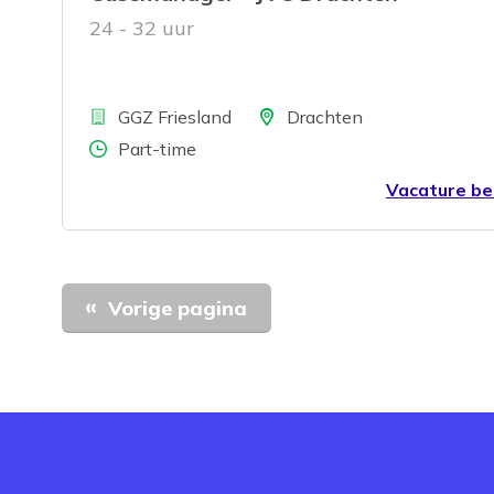
24 - 32 uur
Bedrijf
Locatie
GGZ Friesland
Drachten
Aantal uren
Part-time
Vacature be
Vorige pagina