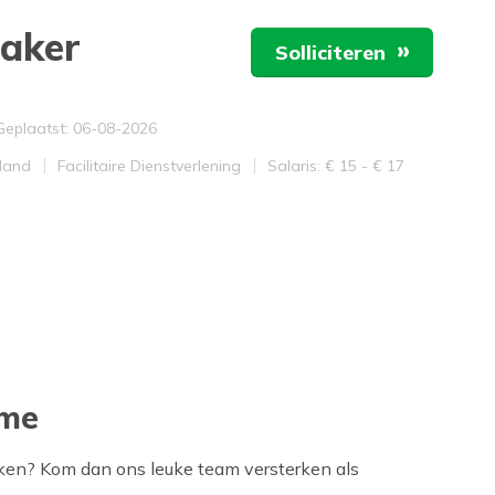
aker
Solliciteren
veau
Geplaatst: 06-08-2026
Werkveld
Salaris
land
Facilitaire Dienstverlening
Salaris: € 15 - € 17
ime
eken? Kom dan ons leuke team versterken als