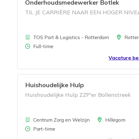
Onderhoudsmedewerker Botlek
TIL JE CARRIÈRE NAAR EEN HOGER NIV
Bedrijf
Locatie
TOS Port & Logistics - Rotterdam
Rotte
Aantal uren
Full-time
Vacature be
Huishoudelijke Hulp
Huishoudelijke Hulp ZZP'er Bollenstreek
Bedrijf
Locatie
Centrum Zorg en Welzijn
Hillegom
Aantal uren
Part-time