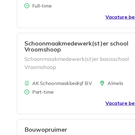
Aantal uren
Full-time
Vacature be
Schoonmaakmedewerk(st)er school
Vroomshoop
Schoonmaakmedewerk(st)er basisschool
Vroomshoop
Bedrijf
Locatie
AK Schoonmaakbedrijf B.V.
Almelo
Aantal uren
Part-time
Vacature be
Bouwopruimer