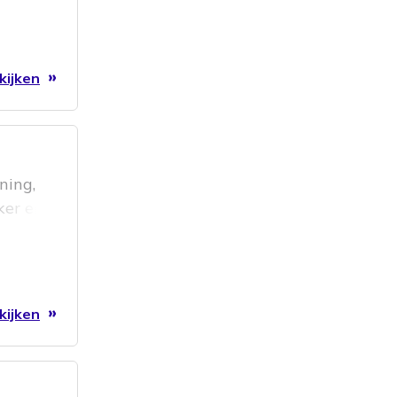
kijken
ning,
ker en
, werk
tie
spannen
kijken