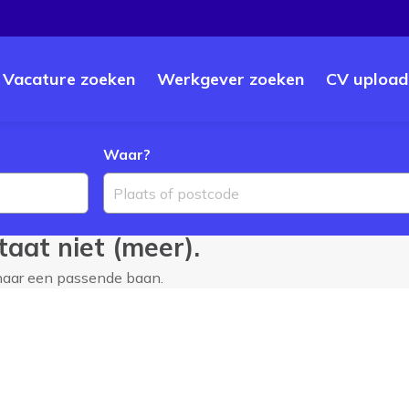
Vacature zoeken
Werkgever zoeken
CV upload
Waar?
Plaats of postcode
aat niet (meer).
 naar een passende baan.