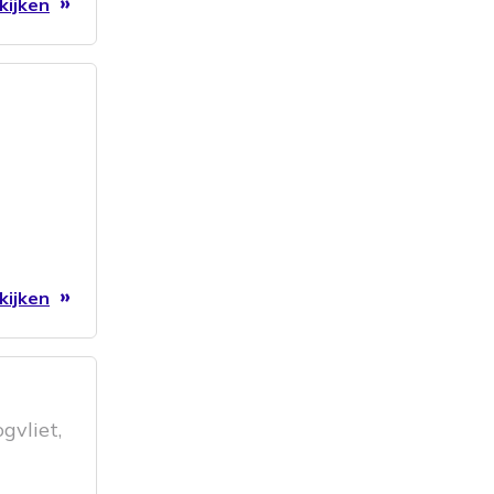
kijken
kijken
gvliet,