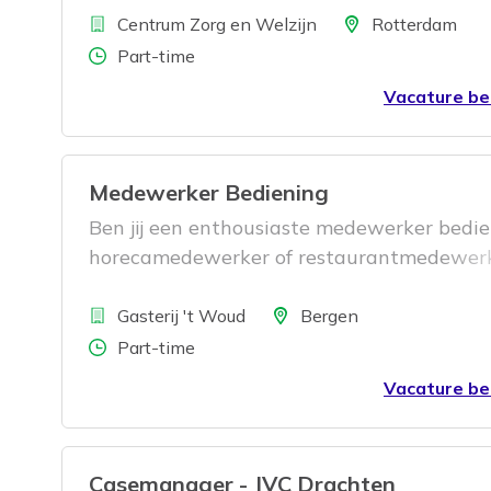
Bedrijf
Locatie
Centrum Zorg en Welzijn
Rotterdam
Aantal uren
Part-time
Vacature be
Medewerker Bediening
Ben jij een enthousiaste medewerker bedie
horecamedewerker of restaurantmedewer
zoek je een gezellige baan in de horeca? Bij
Bedrijf
Gasterij ’t Woud, tussen Bergen en Egmond
Locatie
Gasterij 't Woud
Bergen
je in een hecht team op een prachtige loca
Aantal uren
Part-time
waar gastvrijheid, lekker eten en een ont
Vacature be
sfeer centraal staan.
Casemanager - JVC Drachten