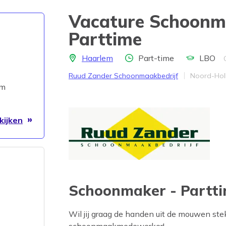
Vacature Schoonm
Parttime
Locatie
Aantal uren
Opleidingsni
Haarlem
Part-time
LBO
Bedrijf
Provincie
Ruud Zander Schoonmaakbedrijf
Noord-Hol
em
kijken
Schoonmaker - Partt
Wil jij graag de handen uit de mouwen st
schoonmaakmedewerker!