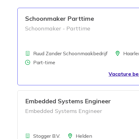
Schoonmaker Parttime
Schoonmaker - Parttime
Bedrijf
Locatie
Ruud Zander Schoonmaakbedrijf
Haarl
Aantal uren
Part-time
Vacature be
Embedded Systems Engineer
Embedded Systems Engineer
Bedrijf
Locatie
Stogger B.V.
Helden