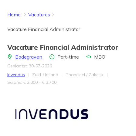
Home
Vacatures
Vacature Financial Administrator
Vacature Financial Administrator
Locatie
Aantal uren
Opleidingsniveau
Bodegraven
Part-time
MBO
Geplaatst: 30-07-2026
Bedrijf
Provincie
Werkveld
Invendus
Zuid-Holland
Financieel / Zakelijk
Salaris
Salaris: € 2.800 - € 3.700