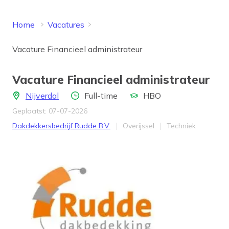
Home
Vacatures
Vacature Financieel administrateur
Vacature Financieel administrateur
Locatie
Aantal uren
Opleidingsniveau
Nijverdal
Full-time
HBO
Geplaatst: 07-07-2026
Bedrijf
Provincie
Werkveld
Dakdekkersbedrijf Rudde B.V.
Overijssel
Techniek