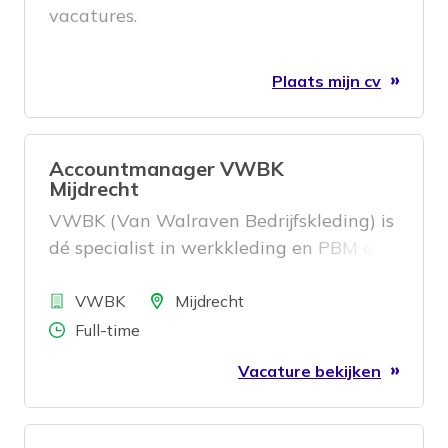
vacatures.
Plaats mijn cv
Accountmanager VWBK
Mijdrecht
VWBK (Van Walraven Bedrijfskleding) is
dé specialist in werkkleding en PBM en
maakt onderdeel uit van Van Walraven.
Bedrijf
Vanuit onze vestiging in Mijdrecht
Locatie
VWBK
Mijdrecht
werken we dagelijks aan veilige en
Aantal uren
Full-time
representatieve werkplekken voor
Vacature bekijken
klanten door heel Nederland. En daar
hebben we jou voor nodig!