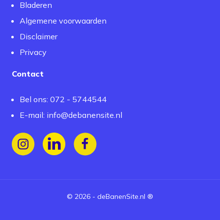
Bladeren
Algemene voorwaarden
Disclaimer
Privacy
Contact
Bel ons: 072 - 5744544
E-mail:
info@debanensite.nl
Volg ons op Instagram
Volg ons op LinkedIn
Volg ons op Facebook
©
2026
-
deBanenSite.nl
®