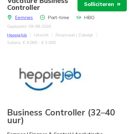
Vacature Business
Solliciteren
Controller
Locatie
Aantal uren
Opleidingsniveau
Eemnes
Part-time
HBO
Geplaatst: 09-08-2026
Bedrijf
Provincie
Werkveld
HeppieJob
Utrecht
Financieel / Zakelijk
Salaris
Salaris: € 4.000 - € 5.000
Business Controller (32–40
uur)
Eemnes | Finance & Control | Analytische