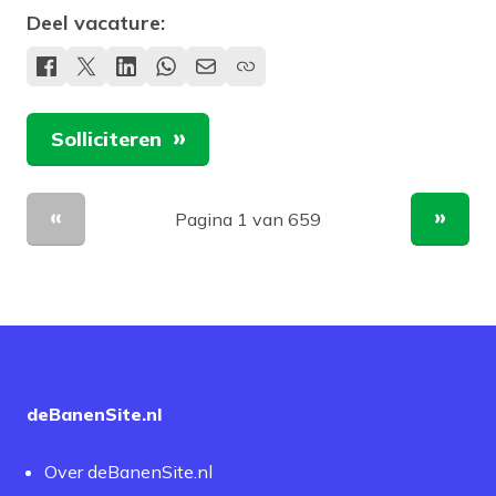
Deel vacature:
Solliciteren
Pagina 1 van 659
Vorige pagina
Volge
deBanenSite.nl
Over deBanenSite.nl