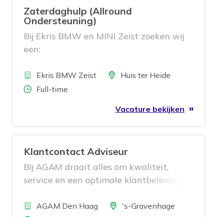
Zaterdaghulp (Allround
Ondersteuning)
Bij Ekris BMW en MINI Zeist zoeken wij
een:
Bedrijf
Locatie
Ekris BMW Zeist
Huis ter Heide
Aantal uren
Full-time
Vacature bekijken
Klantcontact Adviseur
Bij AGAM draait alles om kwaliteit,
service en een optimale klantbeleving.
Als
Bedrijf
Locatie
AGAM Den Haag
's-Gravenhage