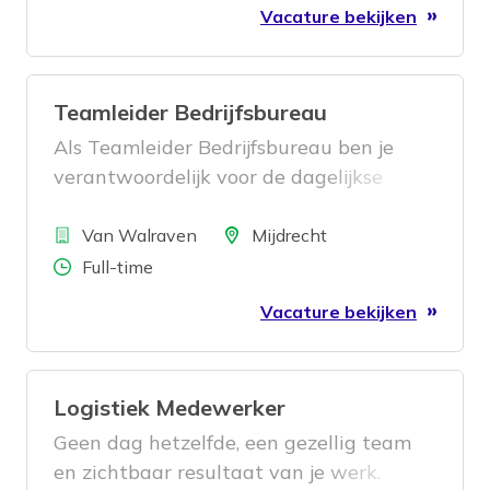
Vacature bekijken
Teamleider Bedrijfsbureau
Als Teamleider Bedrijfsbureau ben je
verantwoordelijk voor de dagelijkse
aansturing van het team
Bedrijf
magazijnbeheer. Je zorgt ervoor dat de
Locatie
Van Walraven
Mijdrecht
voorraadadministratie klopt, processen
Aantal uren
Full-time
efficiënt verlopen en
Vacature bekijken
verbeterinitiatieven succesvol worden
doorgevoerd. Daarbij werk je nauw
samen met verschillende afdelingen
Logistiek Medewerker
binnen de organisatie en draag je actief
bij aan een toekomstbestendige
Geen dag hetzelfde, een gezellig team
logistieke operatie.
en zichtbaar resultaat van je werk.