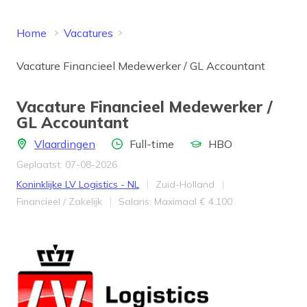
Home
Vacatures
Vacature Financieel Medewerker / GL Accountant
Vacature Financieel Medewerker /
GL Accountant
Locatie
Aantal uren
Opleidingsniveau
Vlaardingen
Full-time
HBO
Geplaatst: 07-08-2026
Bedrijf
Provincie
Koninklijke LV Logistics - NL
Zuid-Holland
Werkveld
Salaris
Financieel / Zakelijk
Salaris: Maximaal € 4.100