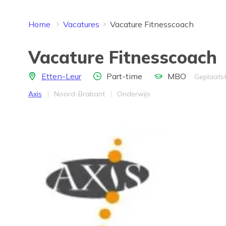
Home
Vacatures
Vacature Fitnesscoach
Vacature Fitnesscoach
Locatie
Aantal uren
Opleidingsniveau
Etten-Leur
Part-time
MBO
Geplaatst
Bedrijf
Provincie
Werkveld
Axis
Noord-Brabant
Onderwijs