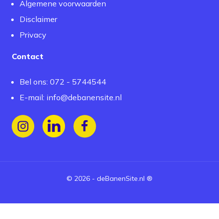
Algemene voorwaarden
Disclaimer
Privacy
Contact
Bel ons: 072 - 5744544
E-mail:
info@debanensite.nl
Volg ons op Instagram
Volg ons op LinkedIn
Volg ons op Facebook
©
2026
-
deBanenSite.nl
®