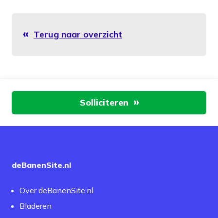
Terug naar overzicht
Aan de slag
Solliciteren
deBanenSite.nl
Over deBanenSite.nl
Bladeren