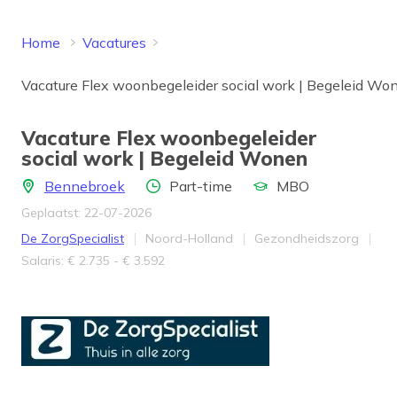
Home
Vacatures
Vacature Flex woonbegeleider social work | Begeleid Wo
Vacature Flex woonbegeleider
social work | Begeleid Wonen
Locatie
Aantal uren
Opleidingsniveau
Bennebroek
Part-time
MBO
Geplaatst: 22-07-2026
Bedrijf
Provincie
Werkveld
De ZorgSpecialist
Noord-Holland
Gezondheidszorg
Salaris
Salaris: € 2.735 - € 3.592