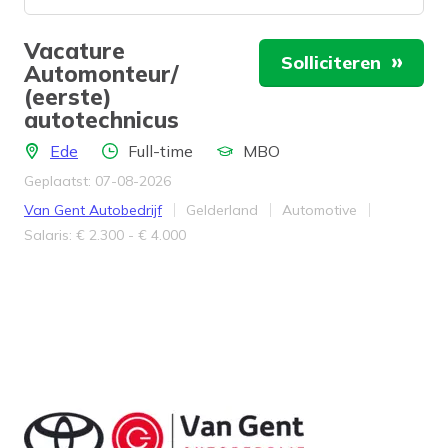
Vacature
Solliciteren
Automonteur/
(eerste)
autotechnicus
Locatie
Aantal uren
Opleidingsniveau
Ede
Full-time
MBO
Geplaatst: 07-08-2026
Bedrijf
Provincie
Werkveld
Van Gent Autobedrijf
Gelderland
Automotive
Salaris
Salaris: € 2.300 - € 4.000