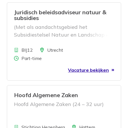
Juridisch beleidsadviseur natuur &
subsidies
(Met als aandachtsgebied het
Subsidiestelsel Natuur en Landschap en
het Agrarisch Natuur- en
Bedrijf
Landschapsbeheer).
Locatie
BIJ12
Utrecht
Aantal uren
Part-time
Vacature bekijken
Hoofd Algemene Zaken
Hoofd Algemene Zaken (24 – 32 uur)
Bedrijf
Locatie
Stichting Hezenberg
Hattem