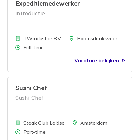
Expeditiemedewerker
Introductie
Bedrijf
Locatie
TWindustrie B.V.
Raamsdonksveer
Aantal uren
Full-time
Vacature bekijken
Sushi Chef
Sushi Chef
Bedrijf
Locatie
Steak Club Leidse
Amsterdam
Aantal uren
Part-time