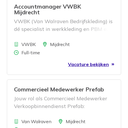
Accountmanager VWBK
Mijdrecht
VWBK (Van Walraven Bedrijfskleding) is
dé specialist in werkkleding en PBM en
maakt onderdeel uit van Van Walraven.
Bedrijf
Vanuit onze vestiging in Mijdrecht
Locatie
VWBK
Mijdrecht
werken we dagelijks aan veilige en
Aantal uren
Full-time
representatieve werkplekken voor
Vacature bekijken
klanten door heel Nederland. En daar
hebben we jou voor nodig!
Commercieel Medewerker Prefab
Jouw rol als Commercieel Medewerker
Verkoopbinnendienst Prefab:
Bedrijf
Locatie
Van Walraven
Mijdrecht