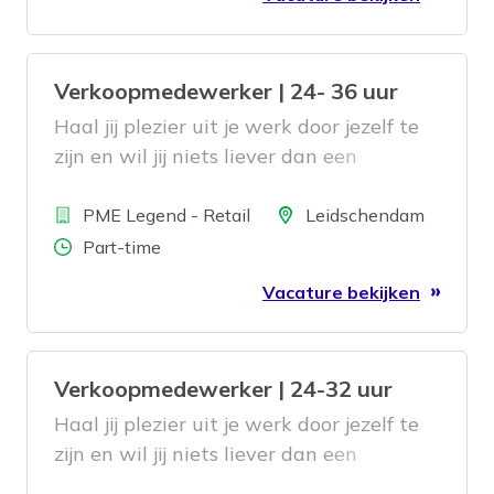
Verkoopmedewerker | 24- 36 uur
Haal jij plezier uit je werk door jezelf te
zijn en wil jij niets liever dan een
tevreden klant met een lach op het
Bedrijf
gezicht de winkel uit zien gaan? Dan
Locatie
PME Legend - Retail
Leidschendam
zoeken wij jou!
Aantal uren
Part-time
Vacature bekijken
Verkoopmedewerker | 24-32 uur
Haal jij plezier uit je werk door jezelf te
zijn en wil jij niets liever dan een
tevreden klant met een lach op het