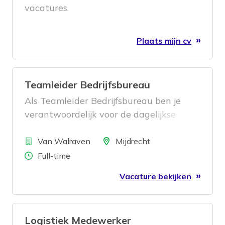
vacatures.
Plaats mijn cv
Teamleider Bedrijfsbureau
Als Teamleider Bedrijfsbureau ben je
verantwoordelijk voor de dagelijkse
aansturing van het team
Bedrijf
magazijnbeheer. Je zorgt ervoor dat de
Locatie
Van Walraven
Mijdrecht
voorraadadministratie klopt, processen
Aantal uren
Full-time
efficiënt verlopen en
Vacature bekijken
verbeterinitiatieven succesvol worden
doorgevoerd. Daarbij werk je nauw
samen met verschillende afdelingen
Logistiek Medewerker
binnen de organisatie en draag je actief