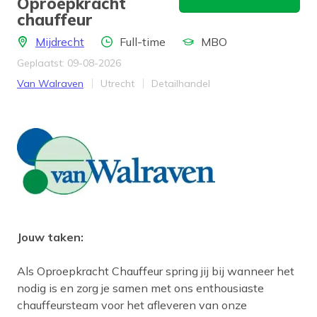
Oproepkracht
chauffeur
Locatie
Aantal uren
Opleidingsniveau
Mijdrecht
Full-time
MBO
Geplaatst: 09-08-2026
Bedrijf
Provincie
Werkveld
Van Walraven
Utrecht
Detailhandel
Jouw taken:
Als Oproepkracht Chauffeur spring jij bij wanneer het
nodig is en zorg je samen met ons enthousiaste
chauffeursteam voor het afleveren van onze