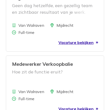
bij aan een toekomstbestendige
Geen dag hetzelfde, een gezellig team
logistieke operatie.
en zichtbaar resultaat van je werk.
Klinkt goed? Dan is deze functie iets
Bedrijf
voor jou.
Locatie
Van Walraven
Mijdrecht
Aantal uren
Full-time
Vacature bekijken
Medewerker Verkoopbalie
Hoe zit de functie eruit?
Bedrijf
Locatie
Van Walraven
Mijdrecht
Aantal uren
Full-time
Vacature bekijken