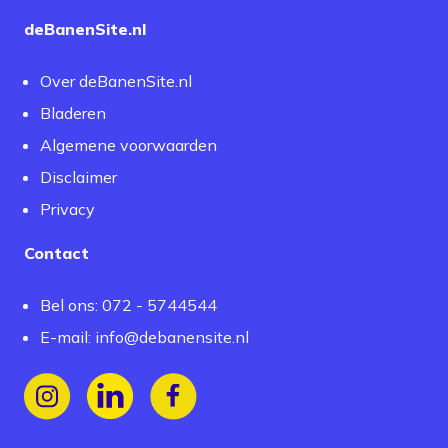
deBanenSite.nl
Over deBanenSite.nl
Bladeren
Algemene voorwaarden
Disclaimer
Privacy
Contact
Bel ons: 072 - 5744544
E-mail:
info@debanensite.nl
Volg ons op Instagram
Volg ons op LinkedIn
Volg ons op Facebook