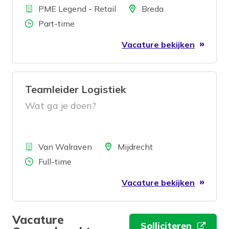
Bedrijf
gezicht de winkel uit zien gaan? Dan
Locatie
PME Legend - Retail
Breda
zoeken wij jou!
Aantal uren
Part-time
Vacature bekijken
Teamleider Logistiek
Wat ga je doen?
Bedrijf
Locatie
Van Walraven
Mijdrecht
Aantal uren
Full-time
Vacature bekijken
Vacature
Solliciteren