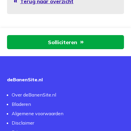
Terug naar overzicht
Aan de slag
Solliciteren
deBanenSite.nl
Over deBanenSite.nl
Bladeren
Algemene voorwaarden
Disclaimer