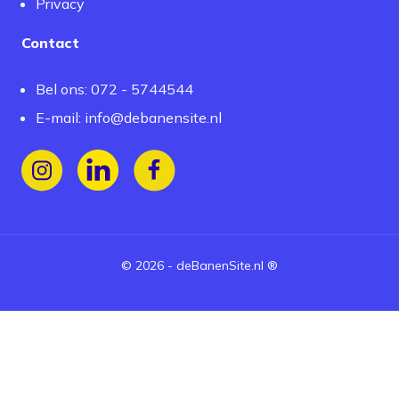
Privacy
Contact
Bel ons: 072 - 5744544
E-mail:
info@debanensite.nl
Volg ons op Instagram
Volg ons op LinkedIn
Volg ons op Facebook
©
2026
-
deBanenSite.nl
®