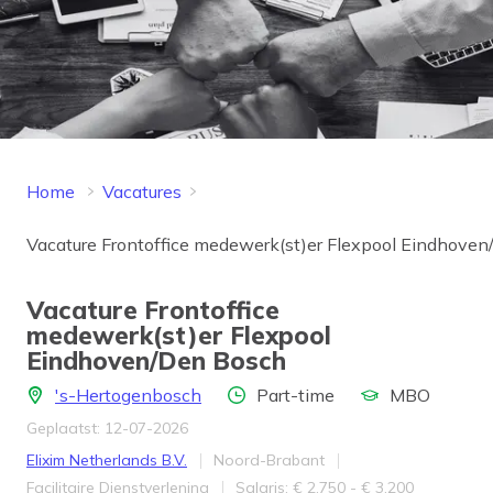
Home
Vacatures
Vacature Frontoffice medewerk(st)er Flexpool Eindhove
Vacature Frontoffice
medewerk(st)er Flexpool
Eindhoven/Den Bosch
Locatie
Aantal uren
Opleidingsniveau
's-Hertogenbosch
Part-time
MBO
Geplaatst: 12-07-2026
Bedrijf
Provincie
Elixim Netherlands B.V.
Noord-Brabant
Werkveld
Salaris
Facilitaire Dienstverlening
Salaris: € 2.750 - € 3.200