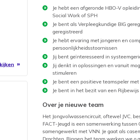
Je hebt een afgeronde HBO-V opleidin
Social Work of SPH
Je bent als Verpleegkundige BIG geregi
geregistreerd
Je hebt ervaring met jongeren en com
persoonlijkheidsstoornissen
Jij bent geïnteresseerd in systeemger
kijken
Jij denkt in oplossingen en vanuit mo
stimuleren
Je bent een positieve teamspeler met
Je bent in het bezit van een Rijbewijs
Over je nieuwe team
Het Jongvolwassencircuit, oftewel JVC, bes
FACT-Jeugd is een samenwerking tussen G
samengewerkt met VNN. Je gaat als casema
Drachten. Binnen het team werken we o.a.