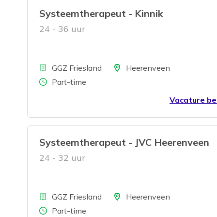
Systeemtherapeut - Kinnik
24 - 36 uur
Bedrijf
Locatie
GGZ Friesland
Heerenveen
Aantal uren
Part-time
Vacature be
Systeemtherapeut - JVC Heerenveen
24 - 32 uur
Bedrijf
Locatie
GGZ Friesland
Heerenveen
Aantal uren
Part-time