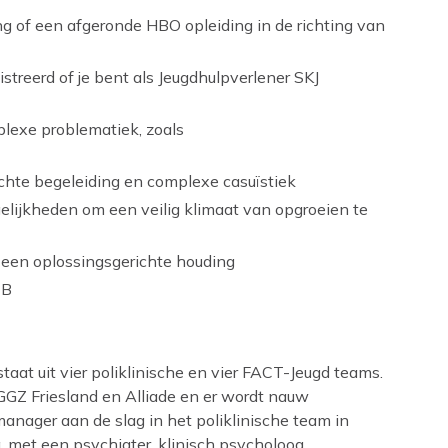
g of een afgeronde HBO opleiding in de richting van
streerd of je bent als Jeugdhulpverlener SKJ
plexe problematiek, zoals
ichte begeleiding en complexe casuïstiek
gelijkheden om een veilig klimaat van opgroeien te
 een oplossingsgerichte houding
 B
taat uit vier poliklinische en vier FACT-Jeugd teams.
GZ Friesland en Alliade en er wordt nauw
nager aan de slag in het poliklinische team in
 met een psychiater, klinisch psycholoog,