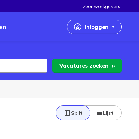
Voor werkgevers
en
Inloggen
Inloggen als werkzoekende
Inloggen als werkgever
Vacatures
zoeken
Split
Lijst