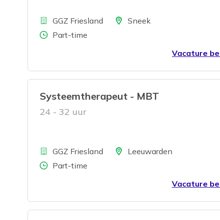
Bedrijf
Locatie
GGZ Friesland
Sneek
Aantal uren
Part-time
Vacature be
Systeemtherapeut - MBT
24 - 32 uur
Bedrijf
Locatie
GGZ Friesland
Leeuwarden
Aantal uren
Part-time
Vacature be