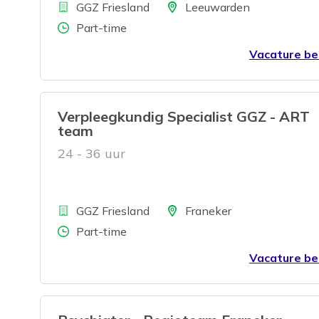
Bedrijf
Locatie
GGZ Friesland
Leeuwarden
Aantal uren
Part-time
Vacature be
Verpleegkundig Specialist GGZ - ART
team
24 - 36 uur
Bedrijf
Locatie
GGZ Friesland
Franeker
Aantal uren
Part-time
Vacature be