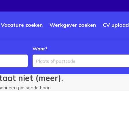
Vacature zoeken
Werkgever zoeken
CV upload
Waar?
Plaats of postcode
aat niet (meer).
 naar een passende baan.