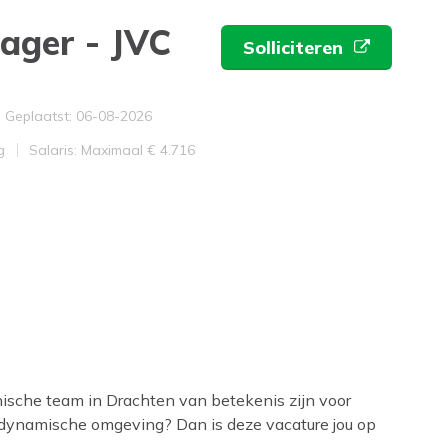
ager - JVC
Solliciteren
iveau
Geplaatst: 06-08-2026
Salaris
g
Salaris: Maximaal € 4.716
inische team in Drachten van betekenis zijn voor
 dynamische omgeving? Dan is deze vacature jou op