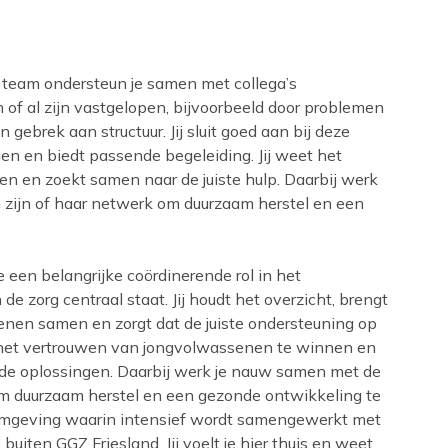
 team ondersteun je samen met collega’s
 of al zijn vastgelopen, bijvoorbeeld door problemen
 gebrek aan structuur. Jij sluit goed aan bij deze
en en biedt passende begeleiding. Jij weet het
 en zoekt samen naar de juiste hulp. Daarbij werk
zijn of haar netwerk om duurzaam herstel en een
e een belangrijke coördinerende rol in het
de zorg centraal staat. Jij houdt het overzicht, brengt
enen samen en zorgt dat de juiste ondersteuning op
t het vertrouwen van jongvolwassenen te winnen en
e oplossingen. Daarbij werk je nauw samen met de
m duurzaam herstel en een gezonde ontwikkeling te
omgeving waarin intensief wordt samengewerkt met
buiten GGZ Friesland. Jij voelt je hier thuis en weet