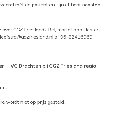
 vooral mét de patiënt en zijn of haar naasten.
e over GGZ Friesland? Bel, mail of app Hester
.kleefstra@ggzfriesland.nl of 06-82416969.
r - JVC Drachten bij GGZ Friesland regio
on.
e wordt niet op prijs gesteld.