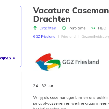
Vacature Caseman
Drachten
Locatie
Aantal uren
Opleidingsn
Drachten
Part-time
HBO
Bedrijf
Provincie
Werkveld
GGZ Friesland
Friesland
Gezondheidszor
kijken
24 - 32 uur
Wil jij als casemanager binnen ons polikl
jongvolwassenen en werk je graag in een
het lijf geschreven.