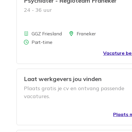
Psychiater - Regioteam Franeker
24 - 36 uur
Bedrijf
Locatie
GGZ Friesland
Franeker
Aantal uren
Part-time
Vacature be
Laat werkgevers jou vinden
Plaats gratis je cv en ontvang passende
vacatures.
Plaats m