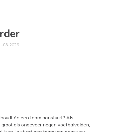
rder
01-08-2026
t houdt én een team aanstuurt? Als
o groot als ongeveer negen voetbalvelden,
blijven. Je stuurt een team van ongeveer