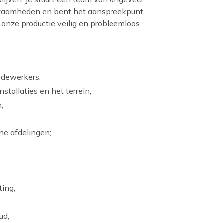
kzaamheden en bent het aanspreekpunt
ft onze productie veilig en probleemloos
edewerkers;
tallaties en het terrein;
;
ne afdelingen;
ting;
ud;