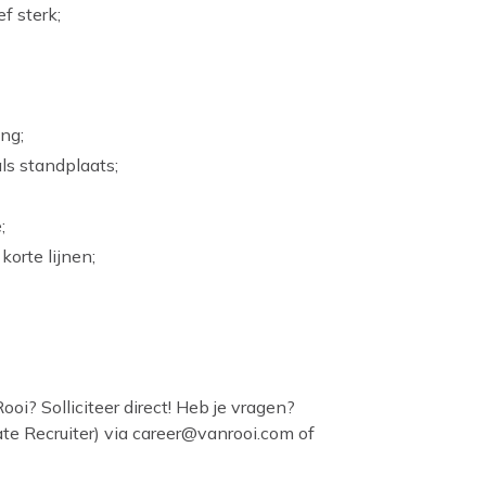
f sterk;
ng;
ls standplaats;
;
orte lijnen;
ooi? Solliciteer direct! Heb je vragen?
e Recruiter) via
career@vanrooi.com
of