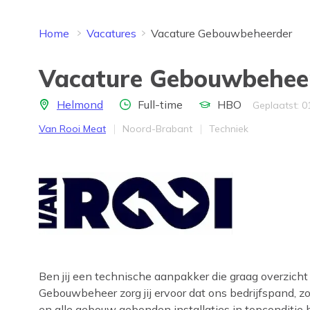
Home
Vacatures
Vacature Gebouwbeheerder
Vacature Gebouwbehee
Locatie
Aantal uren
Opleidingsniveau
Helmond
Full-time
HBO
Geplaatst: 
Bedrijf
Provincie
Werkveld
Van Rooi Meat
Noord-Brabant
Techniek
Ben jij een technische aanpakker die graag overzich
Gebouwbeheer zorg jij ervoor dat ons bedrijfspand, z
en alle gebouw gebonden installaties in topconditie 