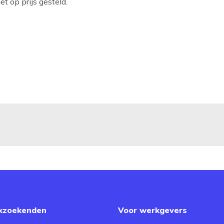
t op prijs gesteld.
kzoekenden
Voor werkgevers