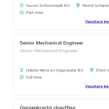
Bedrijf
Locatie
Succes Schoonmaak B.V.
Noord-Scharw
Aantal uren
Part-time
Vacature be
Senior Mechanical Engineer
Senior Mechanical Engineer
Bedrijf
Locatie
Habilis Mens en Organisatie B.V.
Etten-
Aantal uren
Full-time
Vacature be
Oproepkracht chauffeur