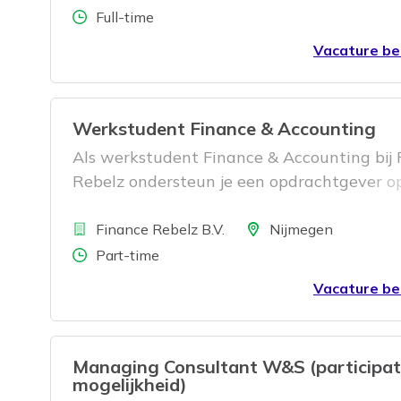
Aantal uren
Full-time
Vacature be
Werkstudent Finance & Accounting
Als werkstudent Finance & Accounting bij 
Rebelz ondersteun je een opdrachtgever o
afdeling Finance. Ons doel is dat je
Bedrijf
praktijkervaring opdoet waarbij je werkt 
Locatie
Finance Rebelz B.V.
Nijmegen
debiteuren- en/of crediteurenadministratie
Aantal uren
Part-time
maandelijkse afsluitingsproces. Je werkt in
Vacature be
bestaand Finance team en krijgt begeleidi
ervaren collega's. We kiezen jouw opdrach
op basis van jouw kennis en ervaring. Dit i
Managing Consultant W&S (participat
perfecte kans om jouw loopbaan een boost
mogelijkheid)
geven en bij te verdienen!