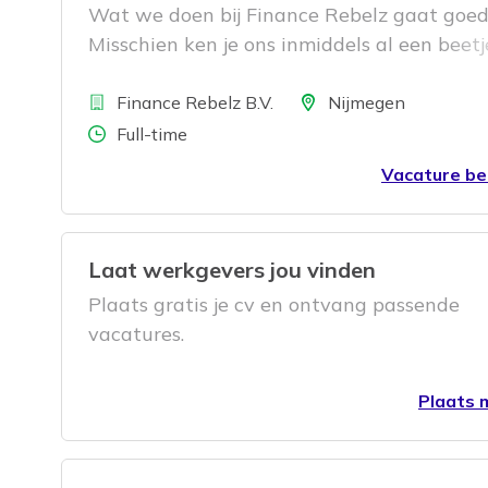
Wat we doen bij Finance Rebelz gaat goed
Misschien ken je ons inmiddels al een beetj
ben je ons de afgelopen jaren ergens
Bedrijf
tegengekomen. Vanuit onze interim
Locatie
Finance Rebelz B.V.
Nijmegen
dienstverlening binnen Finance & Control 
Aantal uren
Full-time
we stevig door en werken we dagelijks me
Vacature be
klanten en professionals.
Laat werkgevers jou vinden
Plaats gratis je cv en ontvang passende
vacatures.
Plaats m