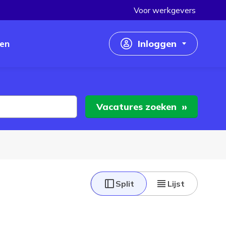
Voor werkgevers
en
Inloggen
Inloggen als werkzoekende
Inloggen als werkgever
Vacatures
zoeken
Split
Lijst