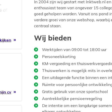
In 2004 zijn wij gestart met Inktweb.nl en 
.
enthousiast team van ongeveer 15 collega'
e of
goed geholpen worden. Vanuit ons pand 
verdere groei van onze webshop, waarbij een
centraal staan.
groeien
Wij bieden
t mooie
kijken
Werktijden van 09:00 tot 18:00 uur
Personeelskorting
KM-vergoeding en thuiswerkvergoed
Thuiswerken is mogelijk mits in overl
Een uitdagende functie binnen een in
Ruimte voor persoonlijke ontwikkeling 
Gratis gebruik van onze sportschool
ijn cv
Aantrekkelijke pensioenregeling
De intentie om een langdurige samenw
elkaars ontwikkeling