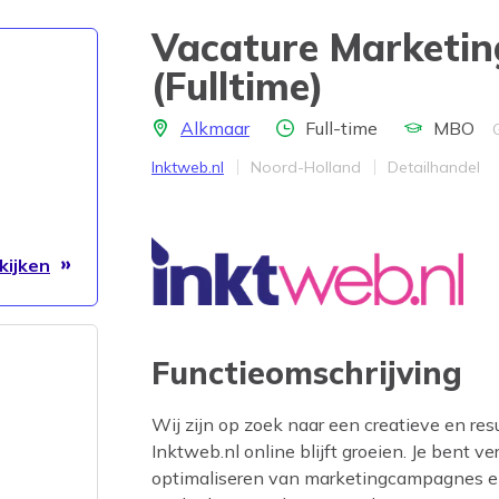
Vacature Marketing
(Fulltime)
Locatie
Aantal uren
Opleidingsni
Alkmaar
Full-time
MBO
Bedrijf
Provincie
Werkveld
Inktweb.nl
Noord-Holland
Detailhandel
kijken
Functieomschrijving
Wij zijn op zoek naar een creatieve en res
Inktweb.nl online blijft groeien. Je bent 
optimaliseren van marketingcampagnes e