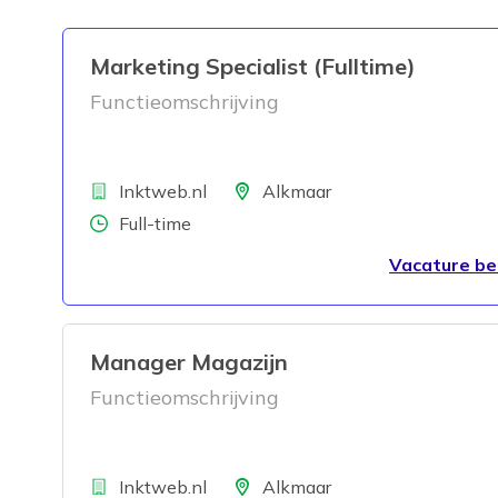
Marketing Specialist (Fulltime)
Functieomschrijving
Bedrijf
Locatie
Inktweb.nl
Alkmaar
Aantal uren
Full-time
Vacature be
Manager Magazijn
Functieomschrijving
Bedrijf
Locatie
Inktweb.nl
Alkmaar