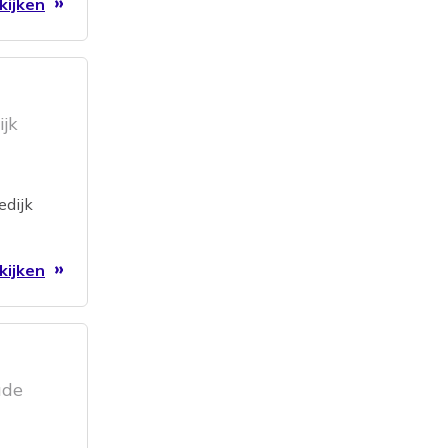
kijken
jk
edijk
kijken
ude