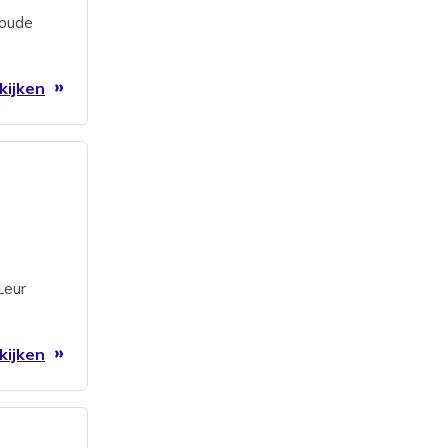
oude
kijken
Leur
kijken