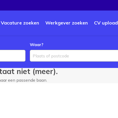
Vacature zoeken
Werkgever zoeken
CV upload
Waar?
Plaats of postcode
aat niet (meer).
 naar een passende baan.