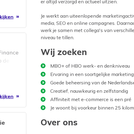
er altijd verzorgd en actueel uitzien.
Je werkt aan uiteenlopende marketingactivi
kijken
media, SEO en online campagnes. Daarnaast
werk je samen met collega's van verschil
niveau te tillen.
Wij zoeken
Finance
p de
MBO+ of HBO werk- en denkniveau
Ervaring in een soortgelijke marketing
met de
Goede beheersing van de Nederlandse
 of het
Creatief, nauwkeurig en zelfstandig
 een
kijken
Affiniteit met e-commerce is een pré
ng van
Je woont bij voorkeur binnen 25 kilo
tgever
s de
Over ons
ie
 te