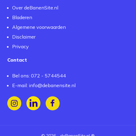
Over deBanenSite.nl
Bladeren
Algemene voorwaarden
Disclaimer
Privacy
Contact
Bel ons: 072 - 5744544
E-mail:
info@debanensite.nl
Volg ons op Instagram
Volg ons op LinkedIn
Volg ons op Facebook
©
2026
-
deBanenSite.nl
®