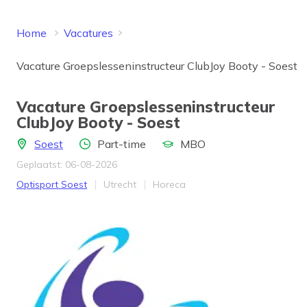
Home
Vacatures
Vacature Groepslesseninstructeur ClubJoy Booty - Soest
Vacature Groepslesseninstructeur
ClubJoy Booty - Soest
Locatie
Aantal uren
Opleidingsniveau
Soest
Part-time
MBO
Geplaatst: 06-08-2026
Bedrijf
Provincie
Werkveld
Optisport Soest
Utrecht
Horeca