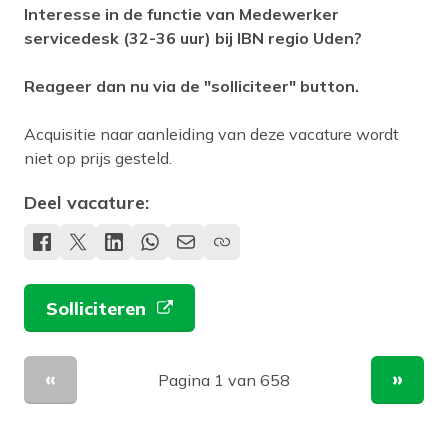
Interesse in de functie van Medewerker
servicedesk (32-36 uur) bij IBN regio Uden?
Reageer dan nu via de "solliciteer" button.
Acquisitie naar aanleiding van deze vacature wordt
niet op prijs gesteld.
Deel vacature:
Solliciteren
Pagina 1 van 658
Vorige pagina
Volge