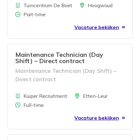
Bedrijf
eigentijds, verrassend en uniek
Locatie
Tuincentrum De Boet
Hoogwoud
Maaskade in Oss, samen aan slimme
familiebedrijf waar klantvriendelijkheid
Aantal uren
Part-time
digitale toepassingen.
en beleving centraal staan.
Vacature bekijken
Maintenance Technician (Day
Shift) – Direct contract
Maintenance Technician (Day Shift) –
Direct contract
Bedrijf
Locatie
Kuiper Recruitment
Etten-Leur
Aantal uren
Full-time
Vacature bekijken