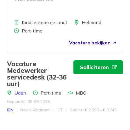
Bedrijf
Locatie
Kindcentrum de Lindt
Helmond
Aantal uren
Part-time
Vacature bekijken
Vacature
Solliciteren
Medewerker
servicedesk (32-36
uur)
Locatie
Aantal uren
Opleidingsniveau
Uden
Part-time
MBO
Geplaatst: 09-08-2026
Bedrijf
Provincie
Werkveld
Salaris
IBN
Noord-Brabant
ICT
Salaris: € 2.596 - € 3.743