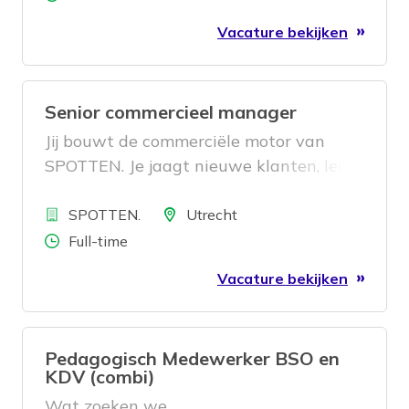
Vacature bekijken
Senior commercieel manager
Jij bouwt de commerciële motor van
SPOTTEN. Je jaagt nieuwe klanten, leidt
aanbestedingstrajecten en coacht onze
Bedrijf
junior account manager naar het
Locatie
SPOTTEN.
Utrecht
volgende niveau. Eén rol die twee
Aantal uren
Full-time
problemen oplost.
Vacature bekijken
Pedagogisch Medewerker BSO en
KDV (combi)
Wat zoeken we