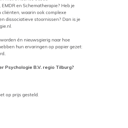
e, EMDR en Schematherapie? Heb je
n cliënten, waarin ook complexe
n dissociatieve stoornissen? Dan is je
gie.nl
.
geworden én nieuwsgierig naar hoe
hebben hun ervaringen op papier gezet:
d..
er Psychologie B.V. regio Tilburg?
t op prijs gesteld.