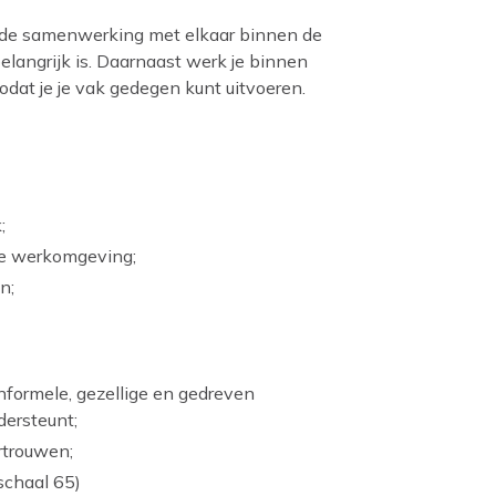
j de samenwerking met elkaar binnen de
belangrijk is. Daarnaast werk je binnen
zodat je je vak gedegen kunt uitvoeren.
;
ige werkomgeving;
n;
nformele, gezellige en gedreven
ersteunt;
rtrouwen;
schaal 65)