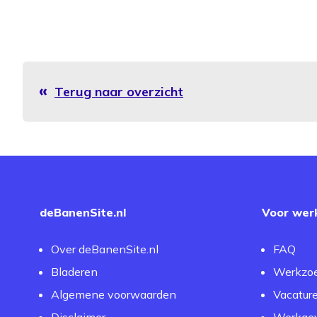
Terug naar overzicht
deBanenSite.nl
Voor wer
Over deBanenSite.nl
FAQ
Bladeren
Werkzo
Algemene voorwaarden
Vacatur