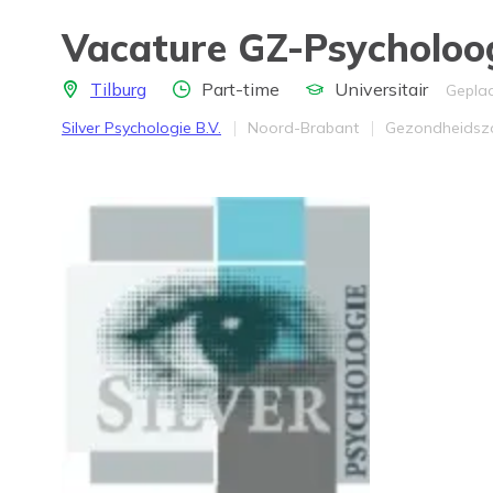
Vacature GZ-Psycholoo
Locatie
Aantal uren
Opleidingsniveau
Tilburg
Part-time
Universitair
Geplaa
Bedrijf
Provincie
Werkveld
Silver Psychologie B.V.
Noord-Brabant
Gezondheidsz