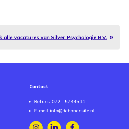
k alle vacatures van Silver Psychologie B.V.
Contact
Bel ons: 072 - 5744544
E-mail:
info@debanensite.nl