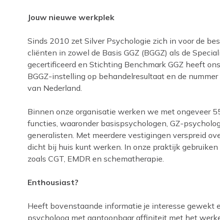
Jouw nieuwe werkplek
Sinds 2010 zet Silver Psychologie zich in voor de b
cliënten in zowel de Basis GGZ (BGGZ) als de Specia
gecertificeerd en Stichting Benchmark GGZ heeft ons
BGGZ-instelling op behandelresultaat en de nummer 
van Nederland.
Binnen onze organisatie werken we met ongeveer 55 
functies, waaronder basispsychologen, GZ-psycholo
generalisten. Met meerdere vestigingen verspreid over
dicht bij huis kunt werken. In onze praktijk gebruik
zoals CGT, EMDR en schematherapie.
Enthousiast?
Heeft bovenstaande informatie je interesse gewekt e
psycholoog met aantoonbaar affiniteit met het wer