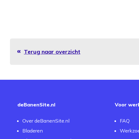
Terug naar overzicht
deBanenSite.nl
Voor wer
Over deBanenSite.nl
FAQ
Bladeren
Werkzo