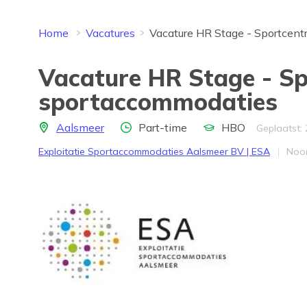
Home
Vacatures
Vacature HR Stage - Sportcent
Vacature HR Stage - Sp
sportaccommodaties
Locatie
Aantal uren
Opleidingsniveau
Aalsmeer
Part-time
HBO
Geplaatst:
Bedrijf
Prov
Exploitatie Sportaccommodaties Aalsmeer BV | ESA
Noo