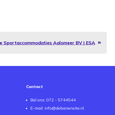
atie Sportaccommodaties Aalsmeer BV | ESA
Contact
Bel ons: 072 - 5744544
E-mail:
info@debanensite.nl