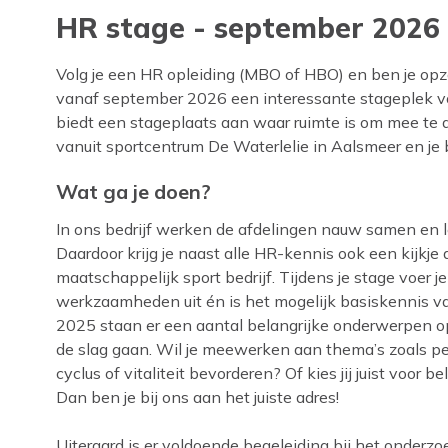
HR stage - september 2026
Volg je een HR opleiding (MBO of HBO) en ben je op
vanaf september 2026 een interessante stageplek vo
biedt een stageplaats aan waar ruimte is om mee te d
vanuit sportcentrum De Waterlelie in Aalsmeer en je b
Wat ga je doen?
In ons bedrijf werken de afdelingen nauw samen en leer
Daardoor krijg je naast alle HR-kennis ook een kijkje
maatschappelijk sport bedrijf. Tijdens je stage voer 
werkzaamheden uit én is het mogelijk basiskennis va
2025 staan er een aantal belangrijke onderwerpen
de slag gaan. Wil je meewerken aan thema’s zoals p
cyclus of vitaliteit bevorderen? Of kies jij juist voor 
Dan ben je bij ons aan het juiste adres!
Uiteraard is er voldoende begeleiding bij het onderzo