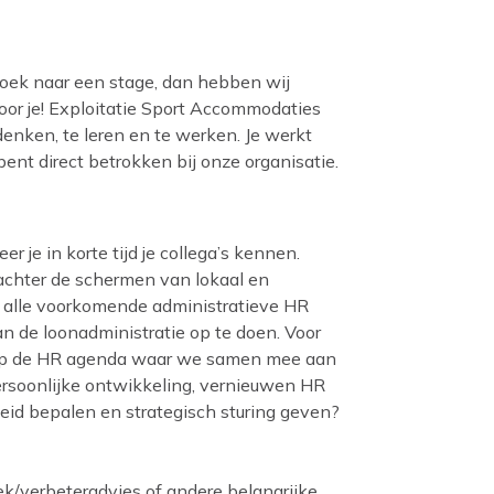
zoek naar een stage, dan hebben wij
or je! Exploitatie Sport Accommodaties
enken, te leren en te werken. Je werkt
ent direct betrokken bij onze organisatie.
 je in korte tijd je collega’s kennen.
 achter de schermen van lokaal en
je alle voorkomende administratieve HR
n de loonadministratie op te doen. Voor
 op de HR agenda waar we samen mee aan
ersoonlijke ontwikkeling, vernieuwen HR
beleid bepalen en strategisch sturing geven?
ek/verbeteradvies of andere belangrijke