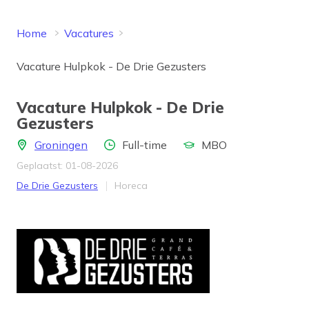
Home
Vacatures
Vacature Hulpkok - De Drie Gezusters
Vacature Hulpkok - De Drie
Gezusters
Locatie
Aantal uren
Opleidingsniveau
Groningen
Full-time
MBO
Geplaatst: 01-08-2026
Bedrijf
Werkveld
De Drie Gezusters
Horeca