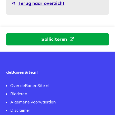
Terug naar overzicht
Aan de slag
Solliciteren
deBanenSite.nl
Over deBanenSite.nl
Bladeren
Algemene voorwaarden
Disclaimer