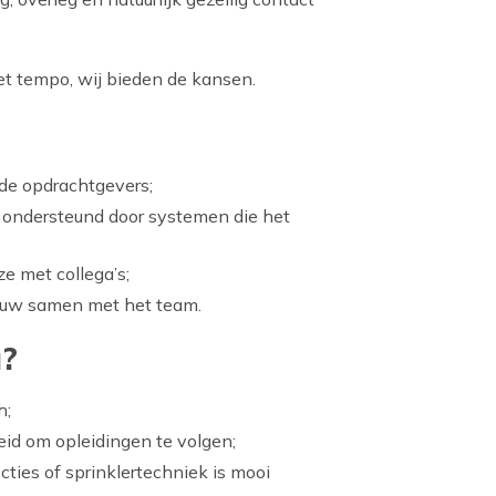
het tempo, wij bieden de kansen.
ende opdrachtgevers;
f, ondersteund door systemen die het
e met collega’s;
nauw samen met het team.
u?
h;
reid om opleidingen te volgen;
cties of sprinklertechniek is mooi