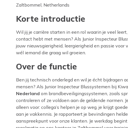
Zaltbommel, Netherlands
Korte introductie
Wil jij je carrière starten in een rol waarin je veel le
contact hebt met mensen? Als Junior Inspecteur Blus
jouw nieuwsgierigheid, leergierigheid en passie voor ve
wél iemand die graag wil groeien.
Over de functie
Ben jij technisch onderlegd en wil je écht bijdragen
mensen? Als Junior Inspecteur Blussystemen bij Kiwa 
Nederland
om brandbeveiligingssystemen, zoals sprin
controleren of ze voldoen aan de geldende normen. Je
alleen voor: collega’s helpen je op weg, je krijgt goe
aan je vakkennis. Je rapporteert je bevindingen helde
aanspreekpunt voor onze klanten. Je werkdag begint 
regelmatig op ons kantoor in Zaltbommel voor training