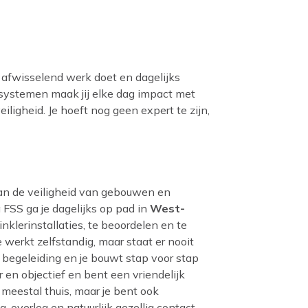
ert, afwisselend werk doet en dagelijks
systemen maak jij elke dag impact met
iligheid. Je hoeft nog geen expert te zijn,
 aan de veiligheid van gebouwen en
FSS ga je dagelijks op pad in
West-
klerinstallaties, te beoordelen en te
 werkt zelfstandig, maar staat er nooit
de begeleiding en je bouwt stap voor stap
r en objectief en bent een vriendelijk
meestal thuis, maar je bent ook
, overleg en natuurlijk gezellig contact