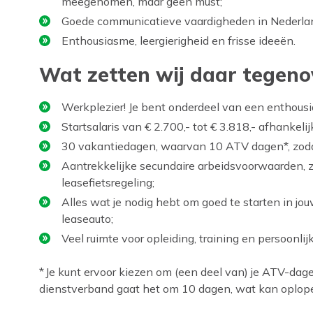
meegenomen, maar geen must;
Goede communicatieve vaardigheden in Nederlan
Enthousiasme, leergierigheid en frisse ideeën.
Wat zetten wij daar tegeno
Werkplezier! Je bent onderdeel van een enthous
Startsalaris van € 2.700,- tot € 3.818,- afhankeli
30 vakantiedagen, waarvan 10 ATV dagen*, zodat 
Aantrekkelijke secundaire arbeidsvoorwaarden, z
leasefietsregeling;
Alles wat je nodig hebt om goed te starten in jou
leaseauto;
Veel ruimte voor opleiding, training en persoonlijk
* Je kunt ervoor kiezen om (een deel van) je ATV-dagen
dienstverband gaat het om 10 dagen, wat kan oplopen