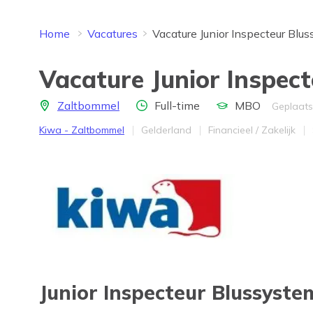
Home
Vacatures
Vacature Junior Inspecteur Blu
Vacature Junior Inspec
Locatie
Aantal uren
Opleidingsniveau
Zaltbommel
Full-time
MBO
Geplaats
Bedrijf
Provincie
Werkveld
Kiwa - Zaltbommel
Gelderland
Financieel / Zakelijk
Junior Inspecteur Blussyst