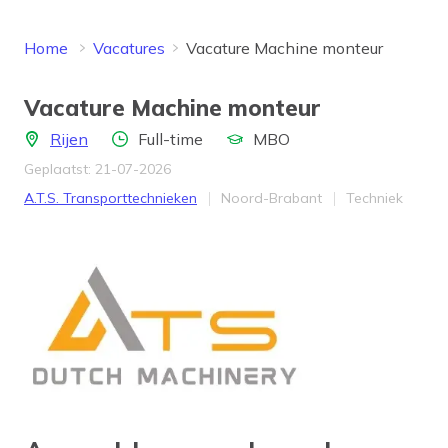
Home
Vacatures
Vacature Machine monteur
Vacature Machine monteur
Locatie
Aantal uren
Opleidingsniveau
Rijen
Full-time
MBO
Geplaatst: 21-07-2026
Bedrijf
Provincie
Werkveld
A.T.S. Transporttechnieken
Noord-Brabant
Techniek