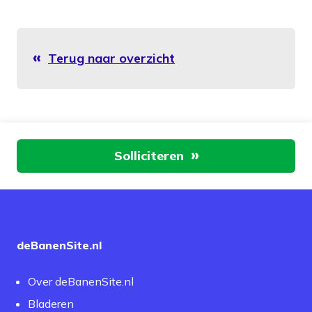
Terug naar overzicht
Aan de slag
Solliciteren
deBanenSite.nl
Over deBanenSite.nl
Bladeren