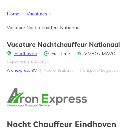
Home
Vacatures
Vacature Nachtchauffeur Nationaal
Vacature Nachtchauffeur Nationaal
Locatie
Aantal uren
Opleidingsniveau
Eindhoven
Full-time
VMBO / MAVO
Geplaatst: 18-07-2026
Bedrijf
Provincie
Werkveld
Aronexpress BV
Noord-Brabant
Transport / Logistiek
Nacht Chauffeur Eindhoven