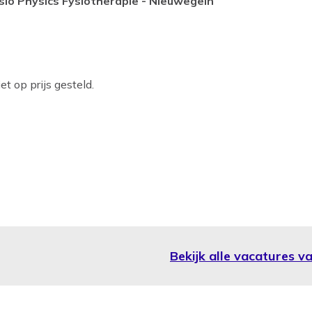
ysio Physics Fysiotherapie - Nieuwegein
t op prijs gesteld.
Bekijk alle vacatures v