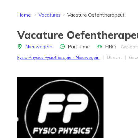
Home
Vacatures
Vacature Oefentherapeut
Vacature Oefentherape
Locatie
Aantal uren
Opleidingsniveau
Nieuwegein
Part-time
HBO
Geplaats
Bedrijf
Provincie
Wer
Fysio Physics Fysiotherapie - Nieuwegein
Utrecht
Gez