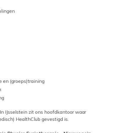
olingen
 en (groeps)training
n
ng
In IJsselstein zit ons hoofdkantoor waar
disch) HealthClub gevestigd is.