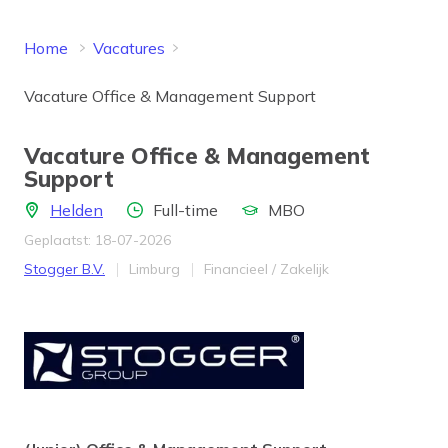
Home
Vacatures
Vacature Office & Management Support
Vacature Office & Management
Support
Locatie
Aantal uren
Opleidingsniveau
Helden
Full-time
MBO
Geplaatst: 18-07-2026
Bedrijf
Provincie
Werkveld
Stogger B.V.
Limburg
Financieel / Zakelijk