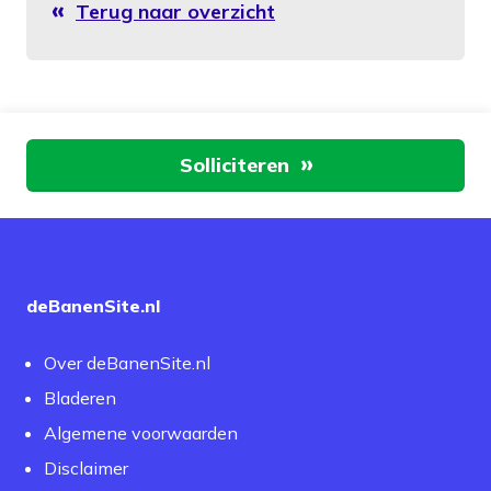
Terug naar overzicht
Aan de slag
Solliciteren
deBanenSite.nl
Over deBanenSite.nl
Bladeren
Algemene voorwaarden
Disclaimer