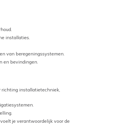
rhoud.
 installaties.
aken van beregeningssystemen.
n en bevindingen.
ichting installatietechniek,
rrigatiesystemen.
lling.
voelt je verantwoordelijk voor de