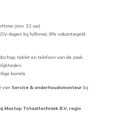
rttime (min. 32 uur).
ADV-dagen bij fulltime), 8% vakantiegeld
dschap, tablet en telefoon van de zaak.
elijkheden.
lige borrels.
ie van
Service & onderhoudsmonteur
bij
ij Mastop Totaaltechniek B.V. regio