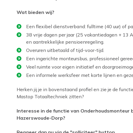
Wat bieden wij?
Een flexibel dienstverband: fulltime (40 uur) of pa
38 vrije dagen per jaar (25 vakantiedagen + 13 
en aantrekkelijke pensioenregeling.
Overuren uitbetaald of tijd-voor-tijd.
Een ingerichte monteursbus, professioneel geree
Veel ruimte voor eigen initiatief en doorgroeimog
Een informele werksfeer met korte lijnen en gezel
Herken jij je in bovenstaand profiel en zie je de funct
Mastop Totaaltechniek zitten?
Interesse in de functie van Onderhoudsmonteur b
Hazerswoude-Dorp?
Reageer dan nu via de "solliciteer" button.