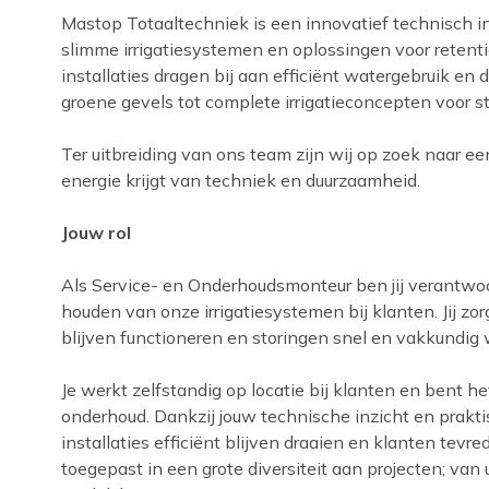
Mastop Totaaltechniek is een innovatief technisch in
slimme irrigatiesystemen en oplossingen voor retent
installaties dragen bij aan efficiënt watergebruik e
groene gevels tot complete irrigatieconcepten voor s
Ter uitbreiding van ons team zijn wij op zoek naar e
energie krijgt van techniek en duurzaamheid.
Jouw rol
Als Service- en Onderhoudsmonteur ben jij verantwoor
houden van onze irrigatiesystemen bij klanten. Jij zor
blijven functioneren en storingen snel en vakkundig
Je werkt zelfstandig op locatie bij klanten en bent h
onderhoud. Dankzij jouw technische inzicht en praktis
installaties efficiënt blijven draaien en klanten tev
toegepast in een grote diversiteit aan projecten; van