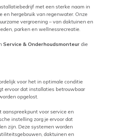
stallatiebedrijf met een sterke naam in
ie en hergebruik van regenwater. Onze
n duurzame vergroening – van daktuinen en
teden, parken en wellnessrecreatie.
en
Service & Onderhoudsmonteur
die
delijk voor het in optimale conditie
gt ervoor dat installaties betrouwbaar
 worden opgelost.
et aanspreekpunt voor service en
che instelling zorg je ervoor dat
reden zijn. Deze systemen worden
 utiliteitsgebouwen, daktuinen en