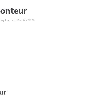
onteur
veau
Geplaatst: 25-07-2026
ur