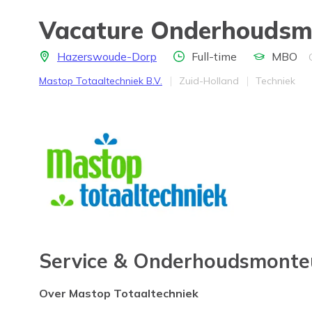
Vacature Onderhoudsm
Locatie
Aantal uren
Opleidingsni
Hazerswoude-Dorp
Full-time
MBO
Bedrijf
Provincie
Werkveld
Mastop Totaaltechniek B.V.
Zuid-Holland
Techniek
Service & Onderhoudsmonte
Over Mastop Totaaltechniek