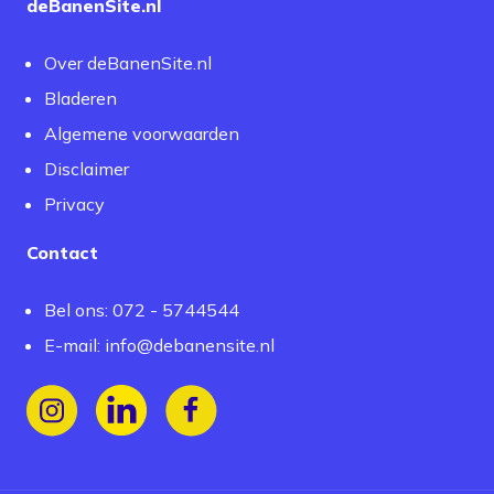
deBanenSite.nl
Over deBanenSite.nl
Bladeren
Algemene voorwaarden
Disclaimer
Privacy
Contact
Bel ons: 072 - 5744544
E-mail:
info@debanensite.nl
Volg ons op Instagram
Volg ons op LinkedIn
Volg ons op Facebook