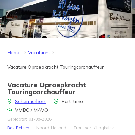
Home
Vacatures
Vacature Oproepkracht Touringcarchauffeur
Vacature Oproepkracht
Touringcarchauffeur
Locatie
Aantal uren
Schermerhorn
Part-time
Opleidingsniveau
VMBO / MAVO
Geplaatst: 01-08-2026
Bedrijf
Provincie
Werkveld
Bak Reizen
Noord-Holland
Transport / Logistiek