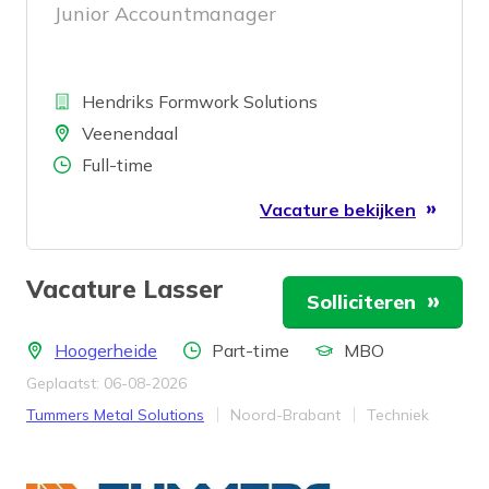
Junior Accountmanager
Bedrijf
Hendriks Formwork Solutions
Locatie
Veenendaal
Aantal uren
Full-time
Vacature bekijken
Vacature Lasser
Solliciteren
Locatie
Aantal uren
Opleidingsniveau
Hoogerheide
Part-time
MBO
Geplaatst: 06-08-2026
Bedrijf
Provincie
Werkveld
Tummers Metal Solutions
Noord-Brabant
Techniek