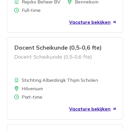
Bedrijf
Duitsland. Onze activiteiten variëren
Locatie
Rejoko Beheer BV
Bennekom
van ontwikkelen tot het beheren van en
Aantal uren
Full-time
beleggen in vastgoed. Wij zoeken een
Vacature bekijken
allround timmerman die van aanpakken
weet, van afwisseling houdt en er mede
voor zorgt dat de huurders van de
Docent Scheikunde (0,5-0,6 fte)
locaties tevreden zijn.
Docent Scheikunde (0,5-0,6 fte)
Bedrijf
Stichting Alberdingk Thijm Scholen
Locatie
Hilversum
Aantal uren
Part-time
Vacature bekijken