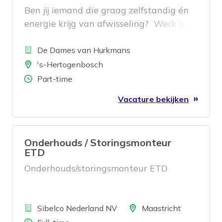
Ben jij iemand die graag zelfstandig én
energie krijg van afwisseling? Werk je
graag aan strak afgewerkte auto’s in
Bedrijf
een moderne (in de zomer gekoelde😊)
De Dames van Hurkmans
)werkplaats met vakbekwame collega’s?
Locatie
's-Hertogenbosch
Dan is deze functie vast iets voor jou!
Aantal uren
Part-time
Vacature bekijken
Onderhouds / Storingsmonteur
ETD
Onderhouds/storingsmonteur ETD
Bedrijf
Locatie
Sibelco Nederland NV
Maastricht
Aantal uren