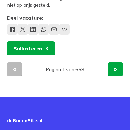
niet op prijs gesteld.
Deel vacature:
Solliciteren
Pagina 1 van 658
Vorige pagina
Volge
deBanenSite.nl