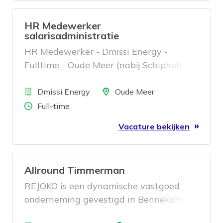
HR Medewerker
salarisadministratie
HR Medewerker - Dmissi Energy -
Fulltime - Oude Meer (nabij Schiphol)
Bedrijf
Locatie
Dmissi Energy
Oude Meer
Aantal uren
Full-time
Vacature bekijken
Allround Timmerman
REJOKO is een dynamische vastgoed
onderneming gevestigd in Bennekom
met diverse objecten in Nederland en