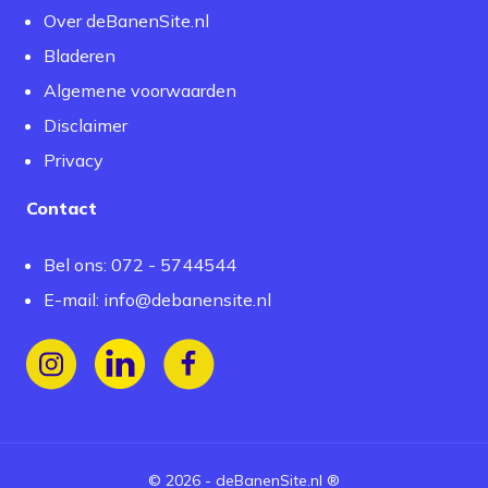
Over deBanenSite.nl
Bladeren
Algemene voorwaarden
Disclaimer
Privacy
Contact
Bel ons: 072 - 5744544
E-mail:
info@debanensite.nl
Volg ons op Instagram
Volg ons op LinkedIn
Volg ons op Facebook
©
2026
-
deBanenSite.nl
®