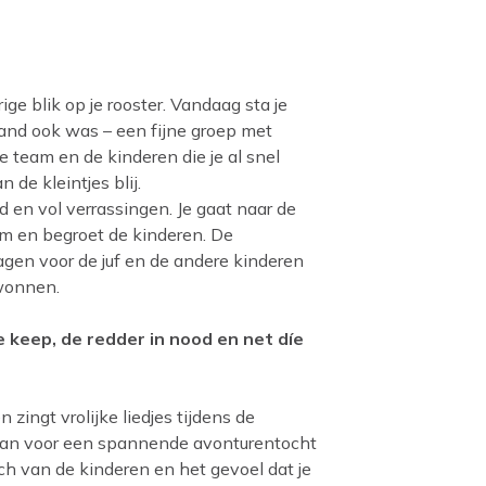
ge blik op je rooster. Vandaag sta je
aand ook was – een fijne groep met
 team en de kinderen die je al snel
 de kleintjes blij.
d en vol verrassingen. Je gaat naar de
team en begroet de kinderen. De
agen voor de juf en de andere kinderen
ewonnen.
e keep, de redder in nood en net díe
 zingt vrolijke liedjes tijdens de
n aan voor een spannende avonturentocht
ach van de kinderen en het gevoel dat je