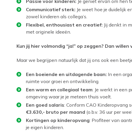
Passie voor kinderen:
Je geniet ervan om hen te
Communicatief sterk:
Je weet hoe je duidelijk 
zowel kinderen als collega’s.
Flexibel, enthousiast en creatief:
Jij denkt in 
met originele ideeën.
Kun jij hier volmondig “ja!” op zeggen? Dan willen 
Maar we begrijpen natuurlijk dat jij ons ook een beetj
Een boeiende en uitdagende baan:
In een orga
ruimte voor groei en ontwikkeling.
Een warm en collegiaal team
: Je werkt in een 
omgeving waar je je meteen thuis voelt.
Een goed salaris
: Conform CAO Kinderopvang s
€3.630,- bruto per maand
(o.b.v. 36 uur per wee
Kortingen op kinderopvang
: Profiteer van aan
je eigen kinderen.