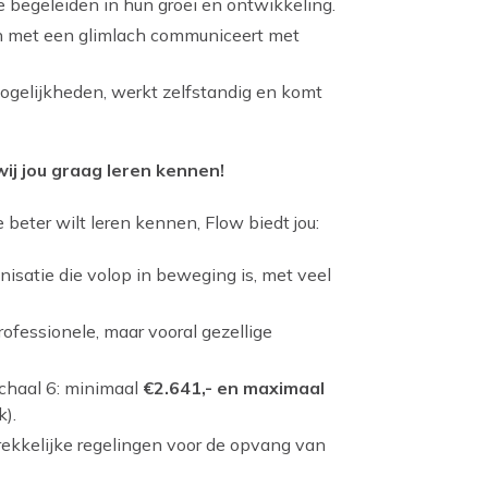
 begeleiden in hun groei en ontwikkeling.
en met een glimlach communiceert met
mogelijkheden, werkt zelfstandig en komt
wij jou graag leren kennen!
e beter wilt leren kennen, Flow biedt jou:
nisatie die volop in beweging is, met veel
professionele, maar vooral gezellige
chaal 6: minimaal
€2.641,- en maximaal
k).
trekkelijke regelingen voor de opvang van