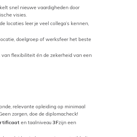
kelt snel nieuwe vaardigheden door
sche visies.
de locaties leer je veel collega’s kennen,
catie, doelgroep of werksfeer het beste
van flexibiliteit én de zekerheid van een
onde, relevante opleiding op minimaal
? Geen zorgen, doe de diplomacheck!
rtificaat
en taalniveau
3F
zijn een