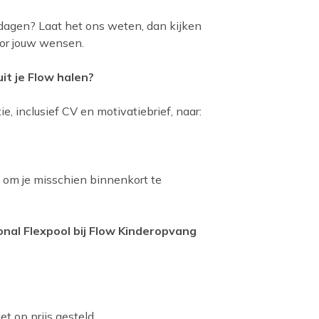
 dagen? Laat het ons weten, dan kijken
oor jouw wensen.
uit je Flow halen?
ie, inclusief CV en motivatiebrief, naar:
n om je misschien binnenkort te
onal Flexpool bij Flow Kinderopvang
t op prijs gesteld.