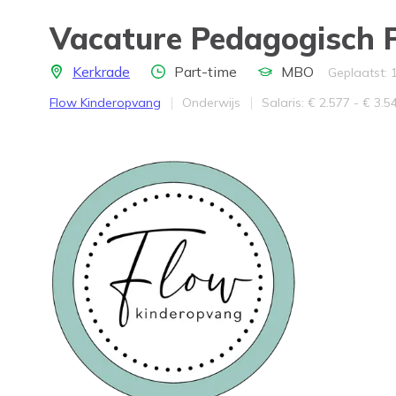
Vacature Pedagogisch P
Locatie
Aantal uren
Opleidingsniveau
Kerkrade
Part-time
MBO
Geplaatst: 
Bedrijf
Werkveld
Salaris
Flow Kinderopvang
Onderwijs
Salaris: € 2.577 - € 3.5